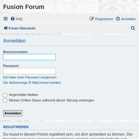
Fusion Forum
FAQ
Registrieren
Anmelden
S
Foren-Übersicht
u
Anmelden
c
h
Benutzername:
e
Passwort:
Ich habe mein Passwort vergessen
Die Aktivierungs-E-Mail erneut senden
Angemeldet bleiben
Meinen Online-Status während dieser Sitzung verbergen
REGISTRIEREN
Du musst in diesem Forum registriert sein, um dich anmelden zu können. Die