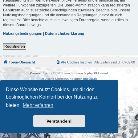
Registrierung ist in wenigen Augenblicken erledigt und ermöglicht dir, auf
weitere Funktionen zuzugreifen. Die Board-Administration kann registrierten
Benutzern auch zusätzliche Berechtigungen zuweisen. Beachte bitte unsere
Nutzungsbedingungen und die verwandten Regelungen, bevor du dich
registrierst. Bitte beachte auch die jeweiligen Forenregeln, wenn du dich in
diesem Board bewegst.
Nutzungsbedingungen
|
Datenschutzerklärung
Registrieren
Foren-Übersicht
Alle Cookies löschen
Alle Zeiten sind
UTC+02:00
Powered by
phpBB
® Forum Software © phpBB Limited
Deutsche Übersetzung durch
phpBB.de
Kulturkosmos Müritz e.V
|
Fusion Festival
|
Mastodon
|
Diese Website nutzt Cookies, um dir den
Datenschutz
|
Nutzungsbedingungen
bestmöglichen Komfort bei der Nutzung zu
bieten.
Mehr erfahren
Verstanden!