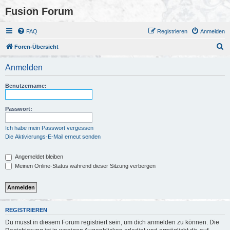
Fusion Forum
FAQ
Registrieren
Anmelden
S
Foren-Übersicht
u
Anmelden
c
h
Benutzername:
e
Passwort:
Ich habe mein Passwort vergessen
Die Aktivierungs-E-Mail erneut senden
Angemeldet bleiben
Meinen Online-Status während dieser Sitzung verbergen
REGISTRIEREN
Du musst in diesem Forum registriert sein, um dich anmelden zu können. Die