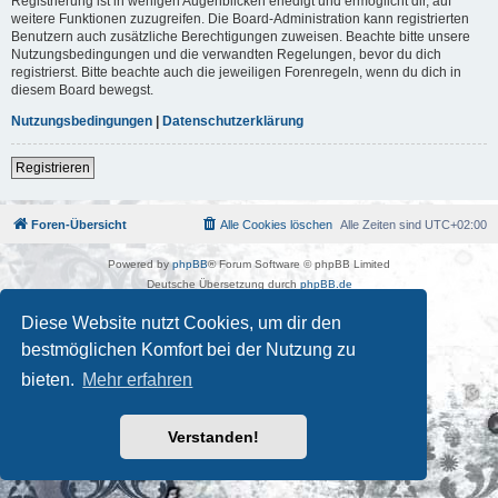
Registrierung ist in wenigen Augenblicken erledigt und ermöglicht dir, auf
weitere Funktionen zuzugreifen. Die Board-Administration kann registrierten
Benutzern auch zusätzliche Berechtigungen zuweisen. Beachte bitte unsere
Nutzungsbedingungen und die verwandten Regelungen, bevor du dich
registrierst. Bitte beachte auch die jeweiligen Forenregeln, wenn du dich in
diesem Board bewegst.
Nutzungsbedingungen
|
Datenschutzerklärung
Registrieren
Foren-Übersicht
Alle Cookies löschen
Alle Zeiten sind
UTC+02:00
Powered by
phpBB
® Forum Software © phpBB Limited
Deutsche Übersetzung durch
phpBB.de
Kulturkosmos Müritz e.V
|
Fusion Festival
|
Mastodon
|
Diese Website nutzt Cookies, um dir den
Datenschutz
|
Nutzungsbedingungen
bestmöglichen Komfort bei der Nutzung zu
bieten.
Mehr erfahren
Verstanden!