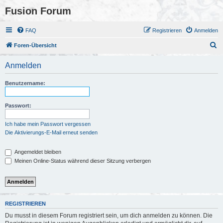
Fusion Forum
FAQ
Registrieren
Anmelden
S
Foren-Übersicht
u
Anmelden
c
h
Benutzername:
e
Passwort:
Ich habe mein Passwort vergessen
Die Aktivierungs-E-Mail erneut senden
Angemeldet bleiben
Meinen Online-Status während dieser Sitzung verbergen
REGISTRIEREN
Du musst in diesem Forum registriert sein, um dich anmelden zu können. Die