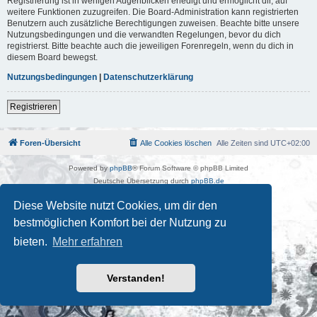
Registrierung ist in wenigen Augenblicken erledigt und ermöglicht dir, auf
weitere Funktionen zuzugreifen. Die Board-Administration kann registrierten
Benutzern auch zusätzliche Berechtigungen zuweisen. Beachte bitte unsere
Nutzungsbedingungen und die verwandten Regelungen, bevor du dich
registrierst. Bitte beachte auch die jeweiligen Forenregeln, wenn du dich in
diesem Board bewegst.
Nutzungsbedingungen
|
Datenschutzerklärung
Registrieren
Foren-Übersicht
Alle Cookies löschen
Alle Zeiten sind
UTC+02:00
Powered by
phpBB
® Forum Software © phpBB Limited
Deutsche Übersetzung durch
phpBB.de
Kulturkosmos Müritz e.V
|
Fusion Festival
|
Mastodon
|
Diese Website nutzt Cookies, um dir den
Datenschutz
|
Nutzungsbedingungen
bestmöglichen Komfort bei der Nutzung zu
bieten.
Mehr erfahren
Verstanden!