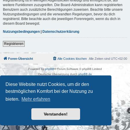
Registrierung ist in wenigen Augenblicken erledigt und ermöglicht dir, auf
weitere Funktionen zuzugreifen. Die Board-Administration kann registrierten
Benutzern auch zusätzliche Berechtigungen zuweisen. Beachte bitte unsere
Nutzungsbedingungen und die verwandten Regelungen, bevor du dich
registrierst. Bitte beachte auch die jeweiligen Forenregeln, wenn du dich in
diesem Board bewegst.
Nutzungsbedingungen
|
Datenschutzerklärung
Registrieren
Foren-Übersicht
Alle Cookies löschen
Alle Zeiten sind
UTC+02:00
Powered by
phpBB
® Forum Software © phpBB Limited
Deutsche Übersetzung durch
phpBB.de
Kulturkosmos Müritz e.V
|
Fusion Festival
|
Mastodon
|
Diese Website nutzt Cookies, um dir den
Datenschutz
|
Nutzungsbedingungen
bestmöglichen Komfort bei der Nutzung zu
bieten.
Mehr erfahren
Verstanden!