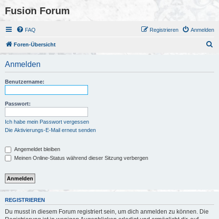
Fusion Forum
FAQ
Registrieren
Anmelden
S
Foren-Übersicht
u
Anmelden
c
h
Benutzername:
e
Passwort:
Ich habe mein Passwort vergessen
Die Aktivierungs-E-Mail erneut senden
Angemeldet bleiben
Meinen Online-Status während dieser Sitzung verbergen
REGISTRIEREN
Du musst in diesem Forum registriert sein, um dich anmelden zu können. Die