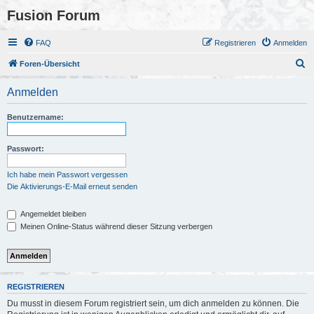
Fusion Forum
FAQ
Registrieren
Anmelden
S
Foren-Übersicht
u
Anmelden
c
h
Benutzername:
e
Passwort:
Ich habe mein Passwort vergessen
Die Aktivierungs-E-Mail erneut senden
Angemeldet bleiben
Meinen Online-Status während dieser Sitzung verbergen
REGISTRIEREN
Du musst in diesem Forum registriert sein, um dich anmelden zu können. Die