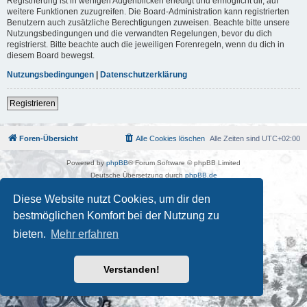
Registrierung ist in wenigen Augenblicken erledigt und ermöglicht dir, auf
weitere Funktionen zuzugreifen. Die Board-Administration kann registrierten
Benutzern auch zusätzliche Berechtigungen zuweisen. Beachte bitte unsere
Nutzungsbedingungen und die verwandten Regelungen, bevor du dich
registrierst. Bitte beachte auch die jeweiligen Forenregeln, wenn du dich in
diesem Board bewegst.
Nutzungsbedingungen
|
Datenschutzerklärung
Registrieren
Foren-Übersicht
Alle Cookies löschen
Alle Zeiten sind
UTC+02:00
Powered by
phpBB
® Forum Software © phpBB Limited
Deutsche Übersetzung durch
phpBB.de
Kulturkosmos Müritz e.V
|
Fusion Festival
|
Mastodon
|
Diese Website nutzt Cookies, um dir den
Datenschutz
|
Nutzungsbedingungen
bestmöglichen Komfort bei der Nutzung zu
bieten.
Mehr erfahren
Verstanden!