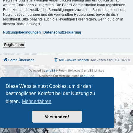
Registrierung ist in wenigen Augenblicken erledigt und ermöglicht dir, auf
weitere Funktionen zuzugreifen. Die Board-Administration kann registrierten
Benutzern auch zusätzliche Berechtigungen zuweisen. Beachte bitte unsere
Nutzungsbedingungen und die verwandten Regelungen, bevor du dich
registrierst. Bitte beachte auch die jeweiligen Forenregeln, wenn du dich in
diesem Board bewegst.
Nutzungsbedingungen
|
Datenschutzerklärung
Registrieren
Foren-Übersicht
Alle Cookies löschen
Alle Zeiten sind
UTC+02:00
Powered by
phpBB
® Forum Software © phpBB Limited
Deutsche Übersetzung durch
phpBB.de
Kulturkosmos Müritz e.V
|
Fusion Festival
|
Mastodon
|
Diese Website nutzt Cookies, um dir den
Datenschutz
|
Nutzungsbedingungen
bestmöglichen Komfort bei der Nutzung zu
bieten.
Mehr erfahren
Verstanden!