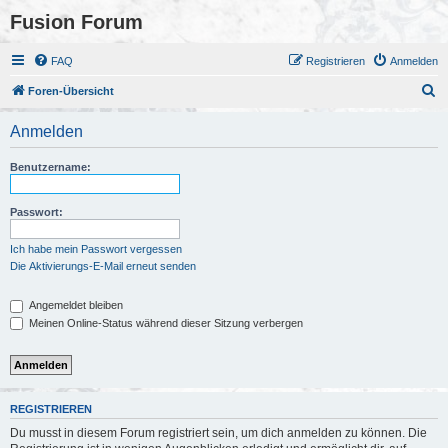
Fusion Forum
FAQ
Registrieren
Anmelden
S
Foren-Übersicht
u
Anmelden
c
h
Benutzername:
e
Passwort:
Ich habe mein Passwort vergessen
Die Aktivierungs-E-Mail erneut senden
Angemeldet bleiben
Meinen Online-Status während dieser Sitzung verbergen
REGISTRIEREN
Du musst in diesem Forum registriert sein, um dich anmelden zu können. Die