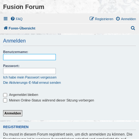
Fusion Forum
FAQ
Registrieren
Anmelden
S
Foren-Übersicht
u
Anmelden
c
h
Benutzername:
e
Passwort:
Ich habe mein Passwort vergessen
Die Aktivierungs-E-Mail erneut senden
Angemeldet bleiben
Meinen Online-Status während dieser Sitzung verbergen
REGISTRIEREN
Du musst in diesem Forum registriert sein, um dich anmelden zu können. Die