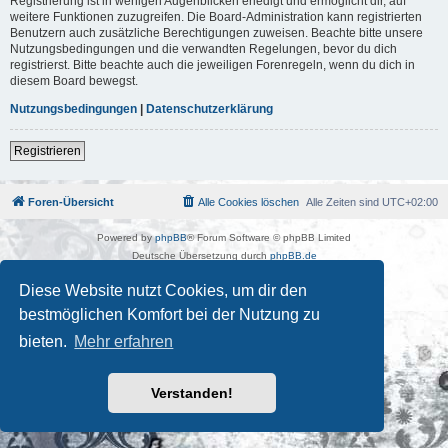
Registrierung ist in wenigen Augenblicken erledigt und ermöglicht dir, auf
weitere Funktionen zuzugreifen. Die Board-Administration kann registrierten
Benutzern auch zusätzliche Berechtigungen zuweisen. Beachte bitte unsere
Nutzungsbedingungen und die verwandten Regelungen, bevor du dich
registrierst. Bitte beachte auch die jeweiligen Forenregeln, wenn du dich in
diesem Board bewegst.
Nutzungsbedingungen
|
Datenschutzerklärung
Registrieren
Foren-Übersicht
Alle Cookies löschen
Alle Zeiten sind
UTC+02:00
Powered by
phpBB
® Forum Software © phpBB Limited
Deutsche Übersetzung durch
phpBB.de
Kulturkosmos Müritz e.V
|
Fusion Festival
|
Mastodon
|
Diese Website nutzt Cookies, um dir den
Datenschutz
|
Nutzungsbedingungen
bestmöglichen Komfort bei der Nutzung zu
bieten.
Mehr erfahren
Verstanden!