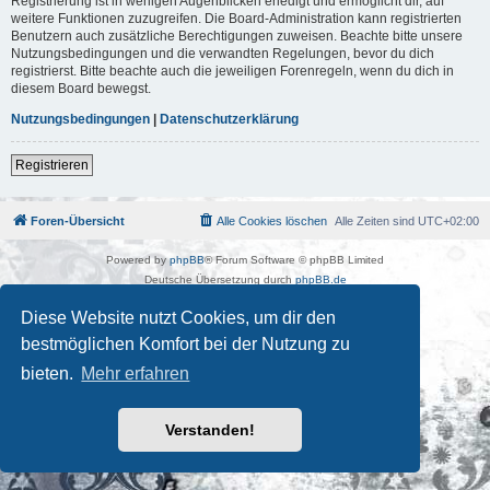
Registrierung ist in wenigen Augenblicken erledigt und ermöglicht dir, auf
weitere Funktionen zuzugreifen. Die Board-Administration kann registrierten
Benutzern auch zusätzliche Berechtigungen zuweisen. Beachte bitte unsere
Nutzungsbedingungen und die verwandten Regelungen, bevor du dich
registrierst. Bitte beachte auch die jeweiligen Forenregeln, wenn du dich in
diesem Board bewegst.
Nutzungsbedingungen
|
Datenschutzerklärung
Registrieren
Foren-Übersicht
Alle Cookies löschen
Alle Zeiten sind
UTC+02:00
Powered by
phpBB
® Forum Software © phpBB Limited
Deutsche Übersetzung durch
phpBB.de
Kulturkosmos Müritz e.V
|
Fusion Festival
|
Mastodon
|
Diese Website nutzt Cookies, um dir den
Datenschutz
|
Nutzungsbedingungen
bestmöglichen Komfort bei der Nutzung zu
bieten.
Mehr erfahren
Verstanden!