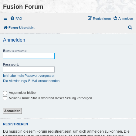
Fusion Forum
FAQ
Registrieren
Anmelden
S
Foren-Übersicht
u
Anmelden
c
h
Benutzername:
e
Passwort:
Ich habe mein Passwort vergessen
Die Aktivierungs-E-Mail erneut senden
Angemeldet bleiben
Meinen Online-Status während dieser Sitzung verbergen
REGISTRIEREN
Du musst in diesem Forum registriert sein, um dich anmelden zu können. Die