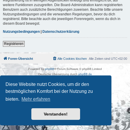
Registrierung ist in wenigen Augenblicken erledigt und ermöglicht dir, auf
weitere Funktionen zuzugreifen. Die Board-Administration kann registrierten
Benutzern auch zusätzliche Berechtigungen zuweisen. Beachte bitte unsere
Nutzungsbedingungen und die verwandten Regelungen, bevor du dich
registrierst. Bitte beachte auch die jeweiligen Forenregeln, wenn du dich in
diesem Board bewegst.
Nutzungsbedingungen
|
Datenschutzerklärung
Registrieren
Foren-Übersicht
Alle Cookies löschen
Alle Zeiten sind
UTC+02:00
Powered by
phpBB
® Forum Software © phpBB Limited
Deutsche Übersetzung durch
phpBB.de
Kulturkosmos Müritz e.V
|
Fusion Festival
|
Mastodon
|
Diese Website nutzt Cookies, um dir den
Datenschutz
|
Nutzungsbedingungen
bestmöglichen Komfort bei der Nutzung zu
bieten.
Mehr erfahren
Verstanden!