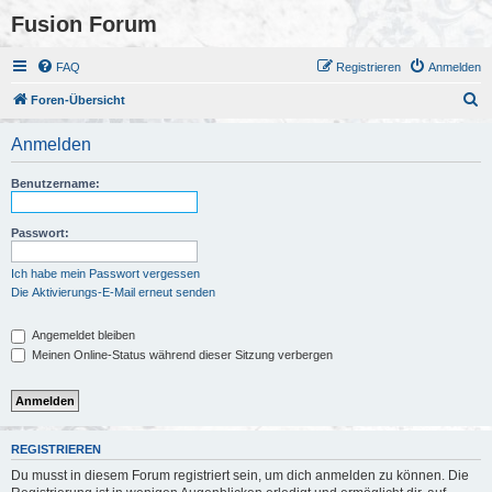
Fusion Forum
FAQ
Registrieren
Anmelden
S
Foren-Übersicht
u
Anmelden
c
h
Benutzername:
e
Passwort:
Ich habe mein Passwort vergessen
Die Aktivierungs-E-Mail erneut senden
Angemeldet bleiben
Meinen Online-Status während dieser Sitzung verbergen
REGISTRIEREN
Du musst in diesem Forum registriert sein, um dich anmelden zu können. Die