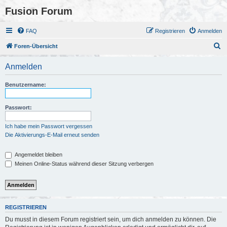
Fusion Forum
FAQ
Registrieren
Anmelden
S
Foren-Übersicht
u
Anmelden
c
h
Benutzername:
e
Passwort:
Ich habe mein Passwort vergessen
Die Aktivierungs-E-Mail erneut senden
Angemeldet bleiben
Meinen Online-Status während dieser Sitzung verbergen
REGISTRIEREN
Du musst in diesem Forum registriert sein, um dich anmelden zu können. Die