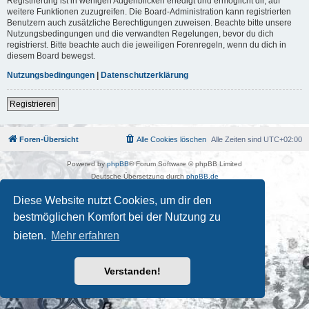
Registrierung ist in wenigen Augenblicken erledigt und ermöglicht dir, auf
weitere Funktionen zuzugreifen. Die Board-Administration kann registrierten
Benutzern auch zusätzliche Berechtigungen zuweisen. Beachte bitte unsere
Nutzungsbedingungen und die verwandten Regelungen, bevor du dich
registrierst. Bitte beachte auch die jeweiligen Forenregeln, wenn du dich in
diesem Board bewegst.
Nutzungsbedingungen
|
Datenschutzerklärung
Registrieren
Foren-Übersicht
Alle Cookies löschen
Alle Zeiten sind
UTC+02:00
Powered by
phpBB
® Forum Software © phpBB Limited
Deutsche Übersetzung durch
phpBB.de
Kulturkosmos Müritz e.V
|
Fusion Festival
|
Mastodon
|
Diese Website nutzt Cookies, um dir den
Datenschutz
|
Nutzungsbedingungen
bestmöglichen Komfort bei der Nutzung zu
bieten.
Mehr erfahren
Verstanden!