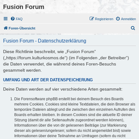
Fusion Forum
FAQ
Registrieren
Anmelden
S
Foren-Übersicht
u
Fusion Forum - Datenschutzerklärung
c
h
Diese Richtlinie beschreibt, wie „Fusion Forum“
(„https://forum.kulturkosmos.de“) (im Folgenden „der Betreiber“)
e
die Daten verwendet, die während deines Foren-Besuchs
gesammelt werden.
UMFANG UND ART DER DATENSPEICHERUNG
Deine Daten werden auf vier verschiedene Arten gesammelt:
Die Forensoftware phpBB erstellt bei deinem Besuch des Boards
mehrere Cookies. Cookies sind kleine Textdateien, die dein Browser als
temporäre Dateien ablegt und die zwischen den einzelnen Aufrufen des
Boards erhalten bleiben. In diesen Cookies sind die aktuelle ID deiner
Sitzung (damit dir alle Seitenaufrufe zugeordnet werden können),
Informationen über die von dir gelesenen Beiträge (zur Markierung
dieser als gelesen/ungelesen; sofern du nicht angemeldet bist) sowie
Informationen über deine Teilnahme an Umfragen (sofern du nicht