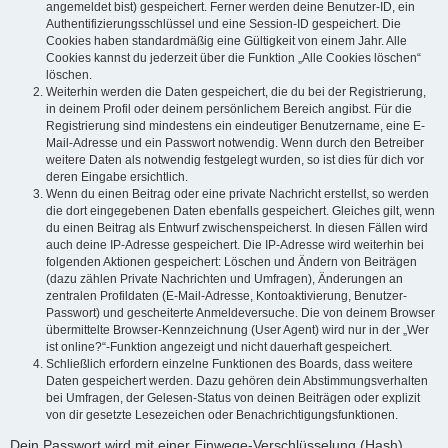
angemeldet bist) gespeichert. Ferner werden deine Benutzer-ID, ein
Authentifizierungsschlüssel und eine Session-ID gespeichert. Die
Cookies haben standardmäßig eine Gültigkeit von einem Jahr. Alle
Cookies kannst du jederzeit über die Funktion „Alle Cookies löschen“
löschen.
Weiterhin werden die Daten gespeichert, die du bei der Registrierung,
in deinem Profil oder deinem persönlichem Bereich angibst. Für die
Registrierung sind mindestens ein eindeutiger Benutzername, eine E-
Mail-Adresse und ein Passwort notwendig. Wenn durch den Betreiber
weitere Daten als notwendig festgelegt wurden, so ist dies für dich vor
deren Eingabe ersichtlich.
Wenn du einen Beitrag oder eine private Nachricht erstellst, so werden
die dort eingegebenen Daten ebenfalls gespeichert. Gleiches gilt, wenn
du einen Beitrag als Entwurf zwischenspeicherst. In diesen Fällen wird
auch deine IP-Adresse gespeichert. Die IP-Adresse wird weiterhin bei
folgenden Aktionen gespeichert: Löschen und Ändern von Beiträgen
(dazu zählen Private Nachrichten und Umfragen), Änderungen an
zentralen Profildaten (E-Mail-Adresse, Kontoaktivierung, Benutzer-
Passwort) und gescheiterte Anmeldeversuche. Die von deinem Browser
übermittelte Browser-Kennzeichnung (User Agent) wird nur in der „Wer
ist online?“-Funktion angezeigt und nicht dauerhaft gespeichert.
Schließlich erfordern einzelne Funktionen des Boards, dass weitere
Daten gespeichert werden. Dazu gehören dein Abstimmungsverhalten
bei Umfragen, der Gelesen-Status von deinen Beiträgen oder explizit
von dir gesetzte Lesezeichen oder Benachrichtigungsfunktionen.
Dein Passwort wird mit einer Einwege-Verschlüsselung (Hash)