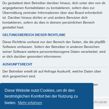
Du gestattest dem Betreiber darüber hinaus, dich unter den von dir
angegebenen Kontaktdaten zu kontaktieren, sofern dies zur
Übermittlung zentraler Informationen über das Board erforderlich
ist. Darüber hinaus dürfen er und andere Benutzer dich
kontaktieren, sofern du dies in deinem persönlichen Bereich
gestattet hast.
GELTUNGSBEREICH DIESER RICHTLINIE
Diese Richtlinie umfasst nur den Bereich der Seiten, die die phpBB-
Software umfassen. Sofern der Betreiber in anderen Bereichen
seiner Software weitere personenbezogene Daten verarbeitet, wird
er dich darüber gesondert informieren.
AUSKUNFTSRECHT
Der Betreiber erteilt dir auf Anfrage Auskunft, welche Daten über
dich gespeichert sind.
Du kannst jederzeit die Löschung bzw. Sperrung deiner Daten
verlangen. Kontaktiere hierzu bitte den Betreiber.
Diese Website nutzt Cookies, um dir den
bestmöglichen Komfort bei der Nutzung zu
Foren-Übersicht
Alle Cookies löschen
Alle Zeiten sind
UTC+02:00
bieten.
Mehr erfahren