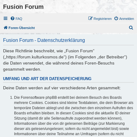
Fusion Forum
FAQ
Registrieren
Anmelden
S
Foren-Übersicht
u
Fusion Forum - Datenschutzerklärung
c
h
Diese Richtlinie beschreibt, wie „Fusion Forum“
(„https://forum.kulturkosmos.de“) (im Folgenden „der Betreiber“)
e
die Daten verwendet, die während deines Foren-Besuchs
gesammelt werden.
UMFANG UND ART DER DATENSPEICHERUNG
Deine Daten werden auf vier verschiedene Arten gesammelt:
Die Forensoftware phpBB erstellt bei deinem Besuch des Boards
mehrere Cookies. Cookies sind kleine Textdateien, die dein Browser als
temporäre Dateien ablegt und die zwischen den einzelnen Aufrufen des
Boards erhalten bleiben. In diesen Cookies sind die aktuelle ID deiner
Sitzung (damit dir alle Seitenaufrufe zugeordnet werden können),
Informationen über die von dir gelesenen Beiträge (zur Markierung
dieser als gelesen/ungelesen; sofern du nicht angemeldet bist) sowie
Informationen über deine Teilnahme an Umfragen (sofern du nicht