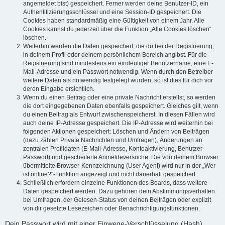
angemeldet bist) gespeichert. Ferner werden deine Benutzer-ID, ein
Authentifizierungsschlüssel und eine Session-ID gespeichert. Die
Cookies haben standardmäßig eine Gültigkeit von einem Jahr. Alle
Cookies kannst du jederzeit über die Funktion „Alle Cookies löschen“
löschen.
Weiterhin werden die Daten gespeichert, die du bei der Registrierung,
in deinem Profil oder deinem persönlichem Bereich angibst. Für die
Registrierung sind mindestens ein eindeutiger Benutzername, eine E-
Mail-Adresse und ein Passwort notwendig. Wenn durch den Betreiber
weitere Daten als notwendig festgelegt wurden, so ist dies für dich vor
deren Eingabe ersichtlich.
Wenn du einen Beitrag oder eine private Nachricht erstellst, so werden
die dort eingegebenen Daten ebenfalls gespeichert. Gleiches gilt, wenn
du einen Beitrag als Entwurf zwischenspeicherst. In diesen Fällen wird
auch deine IP-Adresse gespeichert. Die IP-Adresse wird weiterhin bei
folgenden Aktionen gespeichert: Löschen und Ändern von Beiträgen
(dazu zählen Private Nachrichten und Umfragen), Änderungen an
zentralen Profildaten (E-Mail-Adresse, Kontoaktivierung, Benutzer-
Passwort) und gescheiterte Anmeldeversuche. Die von deinem Browser
übermittelte Browser-Kennzeichnung (User Agent) wird nur in der „Wer
ist online?“-Funktion angezeigt und nicht dauerhaft gespeichert.
Schließlich erfordern einzelne Funktionen des Boards, dass weitere
Daten gespeichert werden. Dazu gehören dein Abstimmungsverhalten
bei Umfragen, der Gelesen-Status von deinen Beiträgen oder explizit
von dir gesetzte Lesezeichen oder Benachrichtigungsfunktionen.
Dein Passwort wird mit einer Einwege-Verschlüsselung (Hash)