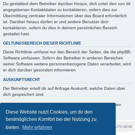
Du gestattest dem Betreiber darüber hinaus, dich unter den von dir
angegebenen Kontaktdaten zu kontaktieren, sofern dies zur
Übermittlung zentraler Informationen über das Board erforderlich
ist. Darüber hinaus dürfen er und andere Benutzer dich
kontaktieren, sofern du dies in deinem persönlichen Bereich
gestattet hast.
GELTUNGSBEREICH DIESER RICHTLINIE
Diese Richtlinie umfasst nur den Bereich der Seiten, die die phpBB-
Software umfassen. Sofern der Betreiber in anderen Bereichen
seiner Software weitere personenbezogene Daten verarbeitet, wird
er dich darüber gesondert informieren.
AUSKUNFTSRECHT
Der Betreiber erteilt dir auf Anfrage Auskunft, welche Daten über
dich gespeichert sind.
Du kannst jederzeit die Löschung bzw. Sperrung deiner Daten
verlangen. Kontaktiere hierzu bitte den Betreiber.
Diese Website nutzt Cookies, um dir den
bestmöglichen Komfort bei der Nutzung zu
Foren-Übersicht
Alle Cookies löschen
Alle Zeiten sind
UTC+02:00
bieten.
Mehr erfahren