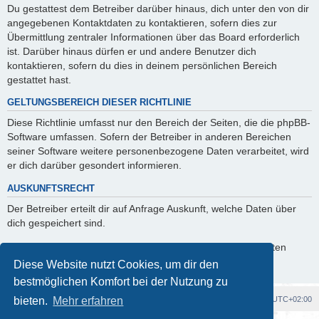
Du gestattest dem Betreiber darüber hinaus, dich unter den von dir
angegebenen Kontaktdaten zu kontaktieren, sofern dies zur
Übermittlung zentraler Informationen über das Board erforderlich
ist. Darüber hinaus dürfen er und andere Benutzer dich
kontaktieren, sofern du dies in deinem persönlichen Bereich
gestattet hast.
GELTUNGSBEREICH DIESER RICHTLINIE
Diese Richtlinie umfasst nur den Bereich der Seiten, die die phpBB-
Software umfassen. Sofern der Betreiber in anderen Bereichen
seiner Software weitere personenbezogene Daten verarbeitet, wird
er dich darüber gesondert informieren.
AUSKUNFTSRECHT
Der Betreiber erteilt dir auf Anfrage Auskunft, welche Daten über
dich gespeichert sind.
Du kannst jederzeit die Löschung bzw. Sperrung deiner Daten
verlangen. Kontaktiere hierzu bitte den Betreiber.
Diese Website nutzt Cookies, um dir den
bestmöglichen Komfort bei der Nutzung zu
Foren-Übersicht
Alle Cookies löschen
Alle Zeiten sind
UTC+02:00
bieten.
Mehr erfahren