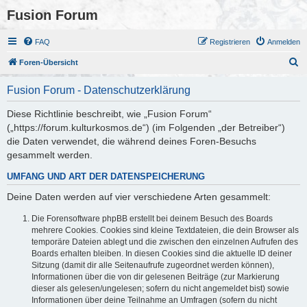
Fusion Forum
FAQ
Registrieren
Anmelden
S
Foren-Übersicht
u
Fusion Forum - Datenschutzerklärung
c
h
Diese Richtlinie beschreibt, wie „Fusion Forum“
(„https://forum.kulturkosmos.de“) (im Folgenden „der Betreiber“)
e
die Daten verwendet, die während deines Foren-Besuchs
gesammelt werden.
UMFANG UND ART DER DATENSPEICHERUNG
Deine Daten werden auf vier verschiedene Arten gesammelt:
Die Forensoftware phpBB erstellt bei deinem Besuch des Boards
mehrere Cookies. Cookies sind kleine Textdateien, die dein Browser als
temporäre Dateien ablegt und die zwischen den einzelnen Aufrufen des
Boards erhalten bleiben. In diesen Cookies sind die aktuelle ID deiner
Sitzung (damit dir alle Seitenaufrufe zugeordnet werden können),
Informationen über die von dir gelesenen Beiträge (zur Markierung
dieser als gelesen/ungelesen; sofern du nicht angemeldet bist) sowie
Informationen über deine Teilnahme an Umfragen (sofern du nicht