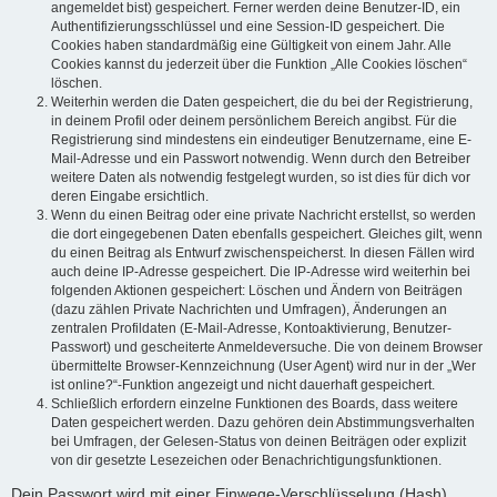
angemeldet bist) gespeichert. Ferner werden deine Benutzer-ID, ein
Authentifizierungsschlüssel und eine Session-ID gespeichert. Die
Cookies haben standardmäßig eine Gültigkeit von einem Jahr. Alle
Cookies kannst du jederzeit über die Funktion „Alle Cookies löschen“
löschen.
Weiterhin werden die Daten gespeichert, die du bei der Registrierung,
in deinem Profil oder deinem persönlichem Bereich angibst. Für die
Registrierung sind mindestens ein eindeutiger Benutzername, eine E-
Mail-Adresse und ein Passwort notwendig. Wenn durch den Betreiber
weitere Daten als notwendig festgelegt wurden, so ist dies für dich vor
deren Eingabe ersichtlich.
Wenn du einen Beitrag oder eine private Nachricht erstellst, so werden
die dort eingegebenen Daten ebenfalls gespeichert. Gleiches gilt, wenn
du einen Beitrag als Entwurf zwischenspeicherst. In diesen Fällen wird
auch deine IP-Adresse gespeichert. Die IP-Adresse wird weiterhin bei
folgenden Aktionen gespeichert: Löschen und Ändern von Beiträgen
(dazu zählen Private Nachrichten und Umfragen), Änderungen an
zentralen Profildaten (E-Mail-Adresse, Kontoaktivierung, Benutzer-
Passwort) und gescheiterte Anmeldeversuche. Die von deinem Browser
übermittelte Browser-Kennzeichnung (User Agent) wird nur in der „Wer
ist online?“-Funktion angezeigt und nicht dauerhaft gespeichert.
Schließlich erfordern einzelne Funktionen des Boards, dass weitere
Daten gespeichert werden. Dazu gehören dein Abstimmungsverhalten
bei Umfragen, der Gelesen-Status von deinen Beiträgen oder explizit
von dir gesetzte Lesezeichen oder Benachrichtigungsfunktionen.
Dein Passwort wird mit einer Einwege-Verschlüsselung (Hash)