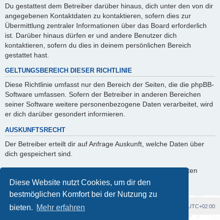
Du gestattest dem Betreiber darüber hinaus, dich unter den von dir
angegebenen Kontaktdaten zu kontaktieren, sofern dies zur
Übermittlung zentraler Informationen über das Board erforderlich
ist. Darüber hinaus dürfen er und andere Benutzer dich
kontaktieren, sofern du dies in deinem persönlichen Bereich
gestattet hast.
GELTUNGSBEREICH DIESER RICHTLINIE
Diese Richtlinie umfasst nur den Bereich der Seiten, die die phpBB-
Software umfassen. Sofern der Betreiber in anderen Bereichen
seiner Software weitere personenbezogene Daten verarbeitet, wird
er dich darüber gesondert informieren.
AUSKUNFTSRECHT
Der Betreiber erteilt dir auf Anfrage Auskunft, welche Daten über
dich gespeichert sind.
Du kannst jederzeit die Löschung bzw. Sperrung deiner Daten
verlangen. Kontaktiere hierzu bitte den Betreiber.
Diese Website nutzt Cookies, um dir den
bestmöglichen Komfort bei der Nutzung zu
Foren-Übersicht
Alle Cookies löschen
Alle Zeiten sind
UTC+02:00
bieten.
Mehr erfahren