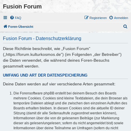
Fusion Forum
FAQ
Registrieren
Anmelden
S
Foren-Übersicht
u
Fusion Forum - Datenschutzerklärung
c
h
Diese Richtlinie beschreibt, wie „Fusion Forum“
(„https://forum.kulturkosmos.de“) (im Folgenden „der Betreiber“)
e
die Daten verwendet, die während deines Foren-Besuchs
gesammelt werden.
UMFANG UND ART DER DATENSPEICHERUNG
Deine Daten werden auf vier verschiedene Arten gesammelt:
Die Forensoftware phpBB erstellt bei deinem Besuch des Boards
mehrere Cookies. Cookies sind kleine Textdateien, die dein Browser als
temporäre Dateien ablegt und die zwischen den einzelnen Aufrufen des
Boards erhalten bleiben. In diesen Cookies sind die aktuelle ID deiner
Sitzung (damit dir alle Seitenaufrufe zugeordnet werden können),
Informationen über die von dir gelesenen Beiträge (zur Markierung
dieser als gelesen/ungelesen; sofern du nicht angemeldet bist) sowie
Informationen über deine Teilnahme an Umfragen (sofern du nicht