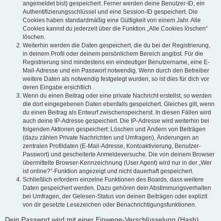
angemeldet bist) gespeichert. Ferner werden deine Benutzer-ID, ein
Authentifizierungsschlüssel und eine Session-ID gespeichert. Die
Cookies haben standardmäßig eine Gültigkeit von einem Jahr. Alle
Cookies kannst du jederzeit über die Funktion „Alle Cookies löschen“
löschen.
Weiterhin werden die Daten gespeichert, die du bei der Registrierung,
in deinem Profil oder deinem persönlichem Bereich angibst. Für die
Registrierung sind mindestens ein eindeutiger Benutzername, eine E-
Mail-Adresse und ein Passwort notwendig. Wenn durch den Betreiber
weitere Daten als notwendig festgelegt wurden, so ist dies für dich vor
deren Eingabe ersichtlich.
Wenn du einen Beitrag oder eine private Nachricht erstellst, so werden
die dort eingegebenen Daten ebenfalls gespeichert. Gleiches gilt, wenn
du einen Beitrag als Entwurf zwischenspeicherst. In diesen Fällen wird
auch deine IP-Adresse gespeichert. Die IP-Adresse wird weiterhin bei
folgenden Aktionen gespeichert: Löschen und Ändern von Beiträgen
(dazu zählen Private Nachrichten und Umfragen), Änderungen an
zentralen Profildaten (E-Mail-Adresse, Kontoaktivierung, Benutzer-
Passwort) und gescheiterte Anmeldeversuche. Die von deinem Browser
übermittelte Browser-Kennzeichnung (User Agent) wird nur in der „Wer
ist online?“-Funktion angezeigt und nicht dauerhaft gespeichert.
Schließlich erfordern einzelne Funktionen des Boards, dass weitere
Daten gespeichert werden. Dazu gehören dein Abstimmungsverhalten
bei Umfragen, der Gelesen-Status von deinen Beiträgen oder explizit
von dir gesetzte Lesezeichen oder Benachrichtigungsfunktionen.
Dein Passwort wird mit einer Einwege-Verschlüsselung (Hash)