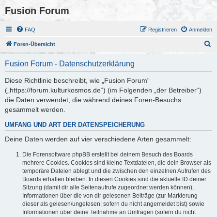
Fusion Forum
FAQ
Registrieren
Anmelden
S
Foren-Übersicht
u
Fusion Forum - Datenschutzerklärung
c
h
Diese Richtlinie beschreibt, wie „Fusion Forum“
(„https://forum.kulturkosmos.de“) (im Folgenden „der Betreiber“)
e
die Daten verwendet, die während deines Foren-Besuchs
gesammelt werden.
UMFANG UND ART DER DATENSPEICHERUNG
Deine Daten werden auf vier verschiedene Arten gesammelt:
Die Forensoftware phpBB erstellt bei deinem Besuch des Boards
mehrere Cookies. Cookies sind kleine Textdateien, die dein Browser als
temporäre Dateien ablegt und die zwischen den einzelnen Aufrufen des
Boards erhalten bleiben. In diesen Cookies sind die aktuelle ID deiner
Sitzung (damit dir alle Seitenaufrufe zugeordnet werden können),
Informationen über die von dir gelesenen Beiträge (zur Markierung
dieser als gelesen/ungelesen; sofern du nicht angemeldet bist) sowie
Informationen über deine Teilnahme an Umfragen (sofern du nicht