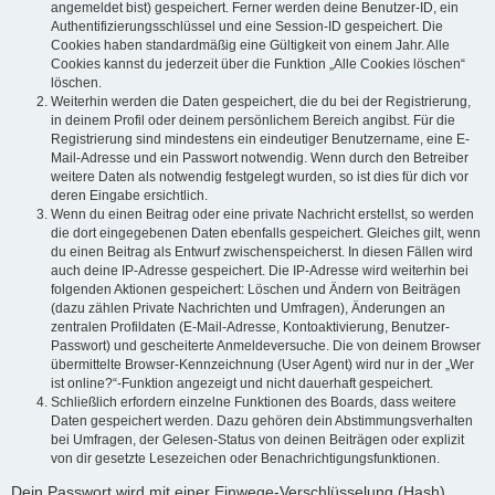
angemeldet bist) gespeichert. Ferner werden deine Benutzer-ID, ein
Authentifizierungsschlüssel und eine Session-ID gespeichert. Die
Cookies haben standardmäßig eine Gültigkeit von einem Jahr. Alle
Cookies kannst du jederzeit über die Funktion „Alle Cookies löschen“
löschen.
Weiterhin werden die Daten gespeichert, die du bei der Registrierung,
in deinem Profil oder deinem persönlichem Bereich angibst. Für die
Registrierung sind mindestens ein eindeutiger Benutzername, eine E-
Mail-Adresse und ein Passwort notwendig. Wenn durch den Betreiber
weitere Daten als notwendig festgelegt wurden, so ist dies für dich vor
deren Eingabe ersichtlich.
Wenn du einen Beitrag oder eine private Nachricht erstellst, so werden
die dort eingegebenen Daten ebenfalls gespeichert. Gleiches gilt, wenn
du einen Beitrag als Entwurf zwischenspeicherst. In diesen Fällen wird
auch deine IP-Adresse gespeichert. Die IP-Adresse wird weiterhin bei
folgenden Aktionen gespeichert: Löschen und Ändern von Beiträgen
(dazu zählen Private Nachrichten und Umfragen), Änderungen an
zentralen Profildaten (E-Mail-Adresse, Kontoaktivierung, Benutzer-
Passwort) und gescheiterte Anmeldeversuche. Die von deinem Browser
übermittelte Browser-Kennzeichnung (User Agent) wird nur in der „Wer
ist online?“-Funktion angezeigt und nicht dauerhaft gespeichert.
Schließlich erfordern einzelne Funktionen des Boards, dass weitere
Daten gespeichert werden. Dazu gehören dein Abstimmungsverhalten
bei Umfragen, der Gelesen-Status von deinen Beiträgen oder explizit
von dir gesetzte Lesezeichen oder Benachrichtigungsfunktionen.
Dein Passwort wird mit einer Einwege-Verschlüsselung (Hash)