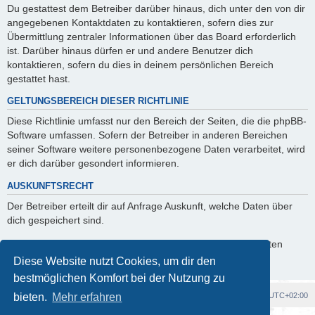
Du gestattest dem Betreiber darüber hinaus, dich unter den von dir
angegebenen Kontaktdaten zu kontaktieren, sofern dies zur
Übermittlung zentraler Informationen über das Board erforderlich
ist. Darüber hinaus dürfen er und andere Benutzer dich
kontaktieren, sofern du dies in deinem persönlichen Bereich
gestattet hast.
GELTUNGSBEREICH DIESER RICHTLINIE
Diese Richtlinie umfasst nur den Bereich der Seiten, die die phpBB-
Software umfassen. Sofern der Betreiber in anderen Bereichen
seiner Software weitere personenbezogene Daten verarbeitet, wird
er dich darüber gesondert informieren.
AUSKUNFTSRECHT
Der Betreiber erteilt dir auf Anfrage Auskunft, welche Daten über
dich gespeichert sind.
Du kannst jederzeit die Löschung bzw. Sperrung deiner Daten
verlangen. Kontaktiere hierzu bitte den Betreiber.
Diese Website nutzt Cookies, um dir den
bestmöglichen Komfort bei der Nutzung zu
Foren-Übersicht
Alle Cookies löschen
Alle Zeiten sind
UTC+02:00
bieten.
Mehr erfahren