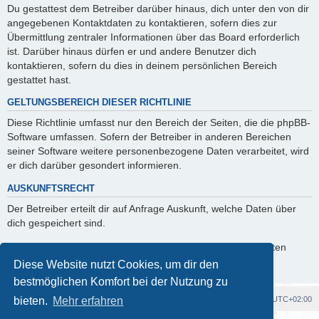
Du gestattest dem Betreiber darüber hinaus, dich unter den von dir
angegebenen Kontaktdaten zu kontaktieren, sofern dies zur
Übermittlung zentraler Informationen über das Board erforderlich
ist. Darüber hinaus dürfen er und andere Benutzer dich
kontaktieren, sofern du dies in deinem persönlichen Bereich
gestattet hast.
GELTUNGSBEREICH DIESER RICHTLINIE
Diese Richtlinie umfasst nur den Bereich der Seiten, die die phpBB-
Software umfassen. Sofern der Betreiber in anderen Bereichen
seiner Software weitere personenbezogene Daten verarbeitet, wird
er dich darüber gesondert informieren.
AUSKUNFTSRECHT
Der Betreiber erteilt dir auf Anfrage Auskunft, welche Daten über
dich gespeichert sind.
Du kannst jederzeit die Löschung bzw. Sperrung deiner Daten
verlangen. Kontaktiere hierzu bitte den Betreiber.
Diese Website nutzt Cookies, um dir den
bestmöglichen Komfort bei der Nutzung zu
Foren-Übersicht
Alle Cookies löschen
Alle Zeiten sind
UTC+02:00
bieten.
Mehr erfahren