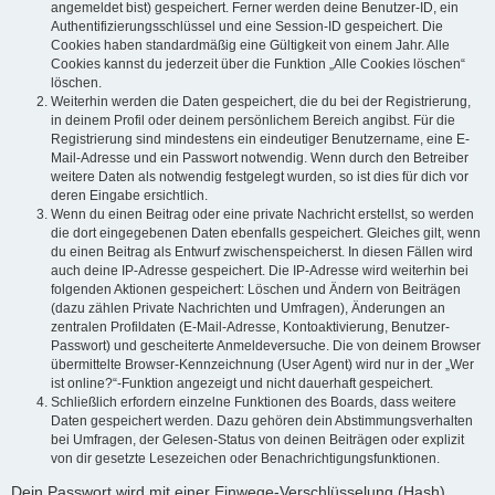
angemeldet bist) gespeichert. Ferner werden deine Benutzer-ID, ein
Authentifizierungsschlüssel und eine Session-ID gespeichert. Die
Cookies haben standardmäßig eine Gültigkeit von einem Jahr. Alle
Cookies kannst du jederzeit über die Funktion „Alle Cookies löschen“
löschen.
Weiterhin werden die Daten gespeichert, die du bei der Registrierung,
in deinem Profil oder deinem persönlichem Bereich angibst. Für die
Registrierung sind mindestens ein eindeutiger Benutzername, eine E-
Mail-Adresse und ein Passwort notwendig. Wenn durch den Betreiber
weitere Daten als notwendig festgelegt wurden, so ist dies für dich vor
deren Eingabe ersichtlich.
Wenn du einen Beitrag oder eine private Nachricht erstellst, so werden
die dort eingegebenen Daten ebenfalls gespeichert. Gleiches gilt, wenn
du einen Beitrag als Entwurf zwischenspeicherst. In diesen Fällen wird
auch deine IP-Adresse gespeichert. Die IP-Adresse wird weiterhin bei
folgenden Aktionen gespeichert: Löschen und Ändern von Beiträgen
(dazu zählen Private Nachrichten und Umfragen), Änderungen an
zentralen Profildaten (E-Mail-Adresse, Kontoaktivierung, Benutzer-
Passwort) und gescheiterte Anmeldeversuche. Die von deinem Browser
übermittelte Browser-Kennzeichnung (User Agent) wird nur in der „Wer
ist online?“-Funktion angezeigt und nicht dauerhaft gespeichert.
Schließlich erfordern einzelne Funktionen des Boards, dass weitere
Daten gespeichert werden. Dazu gehören dein Abstimmungsverhalten
bei Umfragen, der Gelesen-Status von deinen Beiträgen oder explizit
von dir gesetzte Lesezeichen oder Benachrichtigungsfunktionen.
Dein Passwort wird mit einer Einwege-Verschlüsselung (Hash)