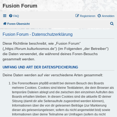
Fusion Forum
FAQ
Registrieren
Anmelden
S
Foren-Übersicht
u
Fusion Forum - Datenschutzerklärung
c
h
Diese Richtlinie beschreibt, wie „Fusion Forum“
(„https://forum.kulturkosmos.de“) (im Folgenden „der Betreiber“)
e
die Daten verwendet, die während deines Foren-Besuchs
gesammelt werden.
UMFANG UND ART DER DATENSPEICHERUNG
Deine Daten werden auf vier verschiedene Arten gesammelt:
Die Forensoftware phpBB erstellt bei deinem Besuch des Boards
mehrere Cookies. Cookies sind kleine Textdateien, die dein Browser als
temporäre Dateien ablegt und die zwischen den einzelnen Aufrufen des
Boards erhalten bleiben. In diesen Cookies sind die aktuelle ID deiner
Sitzung (damit dir alle Seitenaufrufe zugeordnet werden können),
Informationen über die von dir gelesenen Beiträge (zur Markierung
dieser als gelesen/ungelesen; sofern du nicht angemeldet bist) sowie
Informationen über deine Teilnahme an Umfragen (sofern du nicht