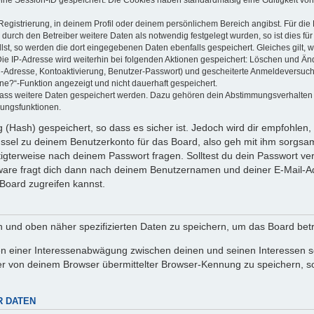
Registrierung, in deinem Profil oder deinem persönlichem Bereich angibst. Für di
rch den Betreiber weitere Daten als notwendig festgelegt wurden, so ist dies für 
llst, so werden die dort eingegebenen Daten ebenfalls gespeichert. Gleiches gilt, 
Die IP-Adresse wird weiterhin bei folgenden Aktionen gespeichert: Löschen und Än
l-Adresse, Kontoaktivierung, Benutzer-Passwort) und gescheiterte Anmeldeversuch
ine?“-Funktion angezeigt und nicht dauerhaft gespeichert.
 dass weitere Daten gespeichert werden. Dazu gehören dein Abstimmungsverhalten
gungsfunktionen.
(Hash) gespeichert, so dass es sicher ist. Jedoch wird dir empfohlen, 
ssel zu deinem Benutzerkonto für das Board, also geh mit ihm sorgsam
htigterweise nach deinem Passwort fragen. Solltest du dein Passwort v
are fragt dich dann nach deinem Benutzernamen und deiner E-Mail-Ad
Board zugreifen kannst.
en und oben näher spezifizierten Daten zu speichern, um das Board bet
en einer Interessenabwägung zwischen deinen und seinen Interessen sow
r von deinem Browser übermittelter Browser-Kennung zu speichern, so
R DATEN