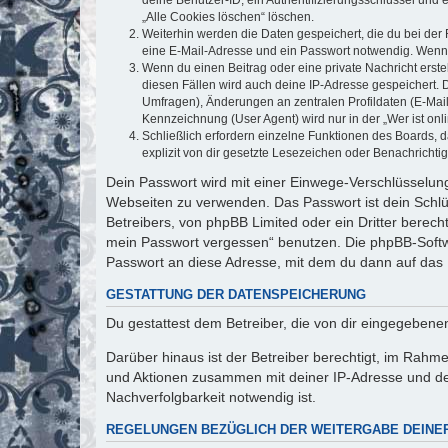
„Alle Cookies löschen“ löschen.
Weiterhin werden die Daten gespeichert, die du bei der 
eine E-Mail-Adresse und ein Passwort notwendig. Wenn du
Wenn du einen Beitrag oder eine private Nachricht erste
diesen Fällen wird auch deine IP-Adresse gespeichert. 
Umfragen), Änderungen an zentralen Profildaten (E-Mai
Kennzeichnung (User Agent) wird nur in der „Wer ist onl
Schließlich erfordern einzelne Funktionen des Boards,
explizit von dir gesetzte Lesezeichen oder Benachrichti
Dein Passwort wird mit einer Einwege-Verschlüsselung 
Webseiten zu verwenden. Das Passwort ist dein Schlü
Betreibers, von phpBB Limited oder ein Dritter berec
mein Passwort vergessen“ benutzen. Die phpBB-Softw
Passwort an diese Adresse, mit dem du dann auf das 
GESTATTUNG DER DATENSPEICHERUNG
Du gestattest dem Betreiber, die von dir eingegeben
Darüber hinaus ist der Betreiber berechtigt, im Rahm
und Aktionen zusammen mit deiner IP-Adresse und de
Nachverfolgbarkeit notwendig ist.
REGELUNGEN BEZÜGLICH DER WEITERGABE DEINE