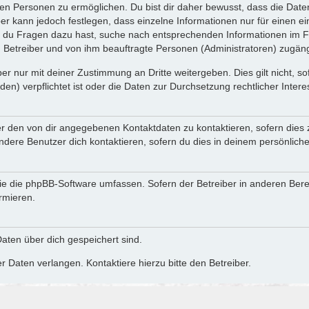
n Personen zu ermöglichen. Du bist dir daher bewusst, dass die Daten d
ber kann jedoch festlegen, dass einzelne Informationen nur für einen ei
n du Fragen dazu hast, suche nach entsprechenden Informationen im Fo
n Betreiber und von ihm beauftragte Personen (Administratoren) zugäng
r nur mit deiner Zustimmung an Dritte weitergeben. Dies gilt nicht, s
n) verpflichtet ist oder die Daten zur Durchsetzung rechtlicher Interes
er den von dir angegebenen Kontaktdaten zu kontaktieren, sofern dies 
andere Benutzer dich kontaktieren, sofern du dies in deinem persönliche
, die die phpBB-Software umfassen. Sofern der Betreiber in anderen Be
ormieren.
 Daten über dich gespeichert sind.
 Daten verlangen. Kontaktiere hierzu bitte den Betreiber.