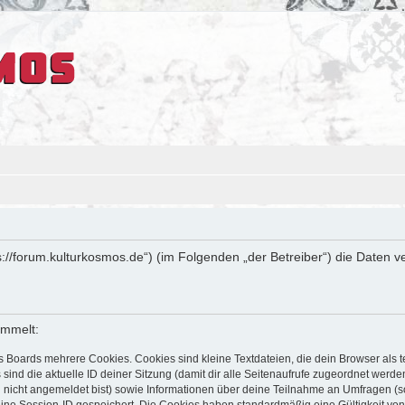
tps://forum.kulturkosmos.de“) (im Folgenden „der Betreiber“) die Date
ammelt:
s Boards mehrere Cookies. Cookies sind kleine Textdateien, die dein Browser als
 sind die aktuelle ID deiner Sitzung (damit dir alle Seitenaufrufe zugeordnet werd
u nicht angemeldet bist) sowie Informationen über deine Teilnahme an Umfragen (s
eine Session-ID gespeichert. Die Cookies haben standardmäßig eine Gültigkeit von 