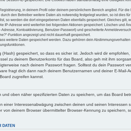
Registrierung, in deinem Profil oder deinem persönlichem Bereich angibst. Für di
rch den Betreiber weitere Daten als notwendig festgelegt wurden, so ist dies für 
llst, so werden die dort eingegebenen Daten ebenfalls gespeichert. Gleiches gilt, 
Die IP-Adresse wird weiterhin bei folgenden Aktionen gespeichert: Löschen und Än
l-Adresse, Kontoaktivierung, Benutzer-Passwort) und gescheiterte Anmeldeversuch
ine?“-Funktion angezeigt und nicht dauerhaft gespeichert.
 dass weitere Daten gespeichert werden. Dazu gehören dein Abstimmungsverhalten
gungsfunktionen.
(Hash) gespeichert, so dass es sicher ist. Jedoch wird dir empfohlen, 
ssel zu deinem Benutzerkonto für das Board, also geh mit ihm sorgsam
htigterweise nach deinem Passwort fragen. Solltest du dein Passwort v
are fragt dich dann nach deinem Benutzernamen und deiner E-Mail-Ad
Board zugreifen kannst.
en und oben näher spezifizierten Daten zu speichern, um das Board bet
en einer Interessenabwägung zwischen deinen und seinen Interessen sow
r von deinem Browser übermittelter Browser-Kennung zu speichern, so
R DATEN