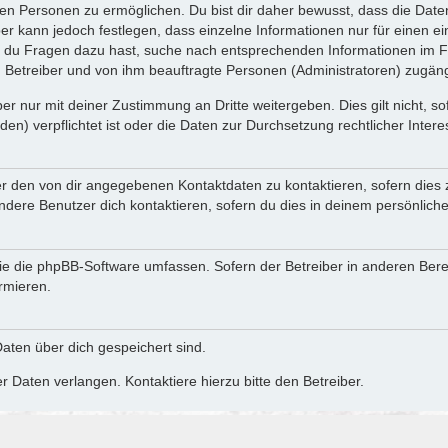
n Personen zu ermöglichen. Du bist dir daher bewusst, dass die Daten d
ber kann jedoch festlegen, dass einzelne Informationen nur für einen ei
n du Fragen dazu hast, suche nach entsprechenden Informationen im Fo
n Betreiber und von ihm beauftragte Personen (Administratoren) zugäng
r nur mit deiner Zustimmung an Dritte weitergeben. Dies gilt nicht, s
n) verpflichtet ist oder die Daten zur Durchsetzung rechtlicher Interes
er den von dir angegebenen Kontaktdaten zu kontaktieren, sofern dies 
andere Benutzer dich kontaktieren, sofern du dies in deinem persönliche
, die die phpBB-Software umfassen. Sofern der Betreiber in anderen Be
ormieren.
 Daten über dich gespeichert sind.
 Daten verlangen. Kontaktiere hierzu bitte den Betreiber.