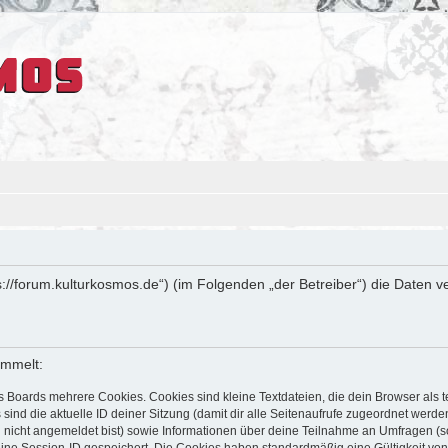
tps://forum.kulturkosmos.de“) (im Folgenden „der Betreiber“) die Date
ammelt:
s Boards mehrere Cookies. Cookies sind kleine Textdateien, die dein Browser als
 sind die aktuelle ID deiner Sitzung (damit dir alle Seitenaufrufe zugeordnet werd
u nicht angemeldet bist) sowie Informationen über deine Teilnahme an Umfragen (s
eine Session-ID gespeichert. Die Cookies haben standardmäßig eine Gültigkeit von 