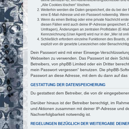
„Alle Cookies löschen“ löschen.
Weiterhin werden die Daten gespeichert, die du bei der 
eine E-Mail-Adresse und ein Passwort notwendig. Wenn du
Wenn du einen Beitrag oder eine private Nachricht erste
diesen Fällen wird auch deine IP-Adresse gespeichert. 
Umfragen), Änderungen an zentralen Profildaten (E-Mai
Kennzeichnung (User Agent) wird nur in der „Wer ist onl
Schließlich erfordern einzelne Funktionen des Boards,
explizit von dir gesetzte Lesezeichen oder Benachrichti
Dein Passwort wird mit einer Einwege-Verschlüsselung 
Webseiten zu verwenden. Das Passwort ist dein Schlü
Betreibers, von phpBB Limited oder ein Dritter berec
mein Passwort vergessen“ benutzen. Die phpBB-Softw
Passwort an diese Adresse, mit dem du dann auf das 
GESTATTUNG DER DATENSPEICHERUNG
Du gestattest dem Betreiber, die von dir eingegeben
Darüber hinaus ist der Betreiber berechtigt, im Rahm
und Aktionen zusammen mit deiner IP-Adresse und de
Nachverfolgbarkeit notwendig ist.
REGELUNGEN BEZÜGLICH DER WEITERGABE DEINE