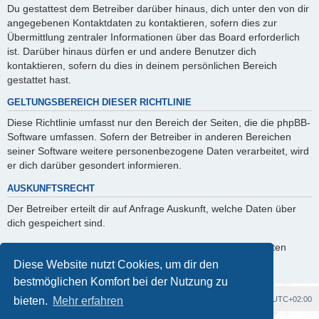
Du gestattest dem Betreiber darüber hinaus, dich unter den von dir
angegebenen Kontaktdaten zu kontaktieren, sofern dies zur
Übermittlung zentraler Informationen über das Board erforderlich
ist. Darüber hinaus dürfen er und andere Benutzer dich
kontaktieren, sofern du dies in deinem persönlichen Bereich
gestattet hast.
GELTUNGSBEREICH DIESER RICHTLINIE
Diese Richtlinie umfasst nur den Bereich der Seiten, die die phpBB-
Software umfassen. Sofern der Betreiber in anderen Bereichen
seiner Software weitere personenbezogene Daten verarbeitet, wird
er dich darüber gesondert informieren.
AUSKUNFTSRECHT
Der Betreiber erteilt dir auf Anfrage Auskunft, welche Daten über
dich gespeichert sind.
Du kannst jederzeit die Löschung bzw. Sperrung deiner Daten
verlangen. Kontaktiere hierzu bitte den Betreiber.
Diese Website nutzt Cookies, um dir den
bestmöglichen Komfort bei der Nutzung zu
Foren-Übersicht
Alle Cookies löschen
Alle Zeiten sind
UTC+02:00
bieten.
Mehr erfahren