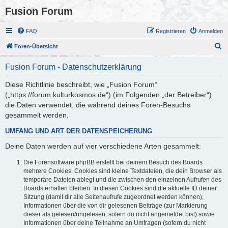
Fusion Forum
FAQ
Registrieren
Anmelden
S
Foren-Übersicht
u
Fusion Forum - Datenschutzerklärung
c
h
Diese Richtlinie beschreibt, wie „Fusion Forum“
(„https://forum.kulturkosmos.de“) (im Folgenden „der Betreiber“)
e
die Daten verwendet, die während deines Foren-Besuchs
gesammelt werden.
UMFANG UND ART DER DATENSPEICHERUNG
Deine Daten werden auf vier verschiedene Arten gesammelt:
Die Forensoftware phpBB erstellt bei deinem Besuch des Boards
mehrere Cookies. Cookies sind kleine Textdateien, die dein Browser als
temporäre Dateien ablegt und die zwischen den einzelnen Aufrufen des
Boards erhalten bleiben. In diesen Cookies sind die aktuelle ID deiner
Sitzung (damit dir alle Seitenaufrufe zugeordnet werden können),
Informationen über die von dir gelesenen Beiträge (zur Markierung
dieser als gelesen/ungelesen; sofern du nicht angemeldet bist) sowie
Informationen über deine Teilnahme an Umfragen (sofern du nicht