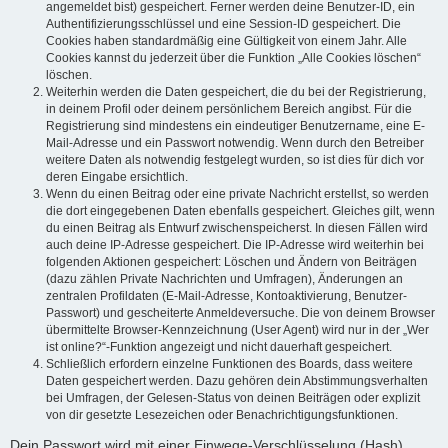
angemeldet bist) gespeichert. Ferner werden deine Benutzer-ID, ein
Authentifizierungsschlüssel und eine Session-ID gespeichert. Die
Cookies haben standardmäßig eine Gültigkeit von einem Jahr. Alle
Cookies kannst du jederzeit über die Funktion „Alle Cookies löschen“
löschen.
Weiterhin werden die Daten gespeichert, die du bei der Registrierung,
in deinem Profil oder deinem persönlichem Bereich angibst. Für die
Registrierung sind mindestens ein eindeutiger Benutzername, eine E-
Mail-Adresse und ein Passwort notwendig. Wenn durch den Betreiber
weitere Daten als notwendig festgelegt wurden, so ist dies für dich vor
deren Eingabe ersichtlich.
Wenn du einen Beitrag oder eine private Nachricht erstellst, so werden
die dort eingegebenen Daten ebenfalls gespeichert. Gleiches gilt, wenn
du einen Beitrag als Entwurf zwischenspeicherst. In diesen Fällen wird
auch deine IP-Adresse gespeichert. Die IP-Adresse wird weiterhin bei
folgenden Aktionen gespeichert: Löschen und Ändern von Beiträgen
(dazu zählen Private Nachrichten und Umfragen), Änderungen an
zentralen Profildaten (E-Mail-Adresse, Kontoaktivierung, Benutzer-
Passwort) und gescheiterte Anmeldeversuche. Die von deinem Browser
übermittelte Browser-Kennzeichnung (User Agent) wird nur in der „Wer
ist online?“-Funktion angezeigt und nicht dauerhaft gespeichert.
Schließlich erfordern einzelne Funktionen des Boards, dass weitere
Daten gespeichert werden. Dazu gehören dein Abstimmungsverhalten
bei Umfragen, der Gelesen-Status von deinen Beiträgen oder explizit
von dir gesetzte Lesezeichen oder Benachrichtigungsfunktionen.
Dein Passwort wird mit einer Einwege-Verschlüsselung (Hash)