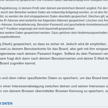
Registrierung, in deinem Profil oder deinem persönlichem Bereich angibst. Für di
rch den Betreiber weitere Daten als notwendig festgelegt wurden, so ist dies für 
llst, so werden die dort eingegebenen Daten ebenfalls gespeichert. Gleiches gilt, 
Die IP-Adresse wird weiterhin bei folgenden Aktionen gespeichert: Löschen und Än
l-Adresse, Kontoaktivierung, Benutzer-Passwort) und gescheiterte Anmeldeversuch
ine?“-Funktion angezeigt und nicht dauerhaft gespeichert.
 dass weitere Daten gespeichert werden. Dazu gehören dein Abstimmungsverhalten
gungsfunktionen.
(Hash) gespeichert, so dass es sicher ist. Jedoch wird dir empfohlen, 
ssel zu deinem Benutzerkonto für das Board, also geh mit ihm sorgsam
htigterweise nach deinem Passwort fragen. Solltest du dein Passwort v
are fragt dich dann nach deinem Benutzernamen und deiner E-Mail-Ad
Board zugreifen kannst.
en und oben näher spezifizierten Daten zu speichern, um das Board bet
en einer Interessenabwägung zwischen deinen und seinen Interessen sow
r von deinem Browser übermittelter Browser-Kennung zu speichern, so
R DATEN