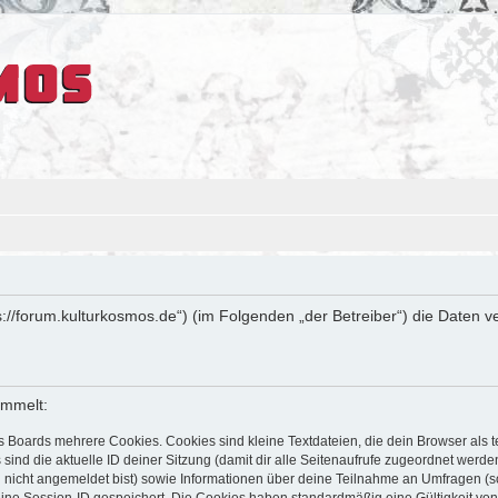
tps://forum.kulturkosmos.de“) (im Folgenden „der Betreiber“) die Date
ammelt:
s Boards mehrere Cookies. Cookies sind kleine Textdateien, die dein Browser als
 sind die aktuelle ID deiner Sitzung (damit dir alle Seitenaufrufe zugeordnet werd
u nicht angemeldet bist) sowie Informationen über deine Teilnahme an Umfragen (s
eine Session-ID gespeichert. Die Cookies haben standardmäßig eine Gültigkeit von 