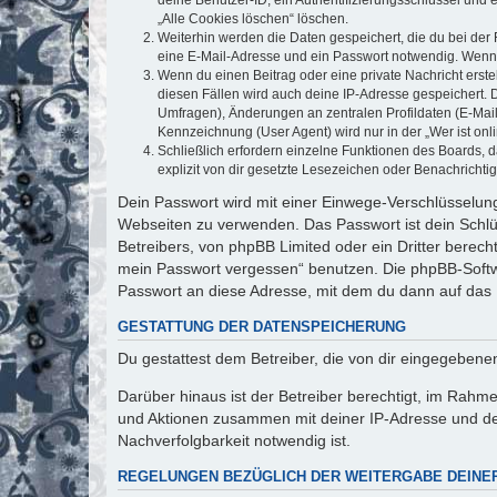
„Alle Cookies löschen“ löschen.
Weiterhin werden die Daten gespeichert, die du bei der 
eine E-Mail-Adresse und ein Passwort notwendig. Wenn du
Wenn du einen Beitrag oder eine private Nachricht erste
diesen Fällen wird auch deine IP-Adresse gespeichert. 
Umfragen), Änderungen an zentralen Profildaten (E-Mai
Kennzeichnung (User Agent) wird nur in der „Wer ist onl
Schließlich erfordern einzelne Funktionen des Boards,
explizit von dir gesetzte Lesezeichen oder Benachrichti
Dein Passwort wird mit einer Einwege-Verschlüsselung 
Webseiten zu verwenden. Das Passwort ist dein Schlü
Betreibers, von phpBB Limited oder ein Dritter berec
mein Passwort vergessen“ benutzen. Die phpBB-Softw
Passwort an diese Adresse, mit dem du dann auf das 
GESTATTUNG DER DATENSPEICHERUNG
Du gestattest dem Betreiber, die von dir eingegeben
Darüber hinaus ist der Betreiber berechtigt, im Rahm
und Aktionen zusammen mit deiner IP-Adresse und de
Nachverfolgbarkeit notwendig ist.
REGELUNGEN BEZÜGLICH DER WEITERGABE DEINE