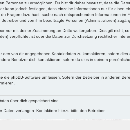
n Personen zu ermöglichen. Du bist dir daher bewusst, dass die Daten d
ber kann jedoch festlegen, dass einzelne Informationen nur für einen ei
n du Fragen dazu hast, suche nach entsprechenden Informationen im Fo
n Betreiber und von ihm beauftragte Personen (Administratoren) zugäng
r nur mit deiner Zustimmung an Dritte weitergeben. Dies gilt nicht, s
n) verpflichtet ist oder die Daten zur Durchsetzung rechtlicher Interes
er den von dir angegebenen Kontaktdaten zu kontaktieren, sofern dies 
andere Benutzer dich kontaktieren, sofern du dies in deinem persönliche
, die die phpBB-Software umfassen. Sofern der Betreiber in anderen Be
ormieren.
 Daten über dich gespeichert sind.
 Daten verlangen. Kontaktiere hierzu bitte den Betreiber.