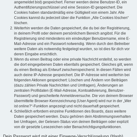
angemeldet bist) gespeichert. Ferner werden deine Benutzer-ID, ein
Authentifizierungsschlüssel und eine Session-ID gespeichert. Die
Cookies haben standardmäßig eine Gültigkeit von einem Jahr. Alle
Cookies kannst du jederzeit über die Funktion „Alle Cookies löschen“
löschen.
Weiterhin werden die Daten gespeichert, die du bei der Registrierung,
in deinem Profil oder deinem persönlichem Bereich angibst. Für die
Registrierung sind mindestens ein eindeutiger Benutzername, eine E-
Mail-Adresse und ein Passwort notwendig. Wenn durch den Betreiber
weitere Daten als notwendig festgelegt wurden, so ist dies für dich vor
deren Eingabe ersichtlich.
Wenn du einen Beitrag oder eine private Nachricht erstellst, so werden
die dort eingegebenen Daten ebenfalls gespeichert. Gleiches gilt, wenn
du einen Beitrag als Entwurf zwischenspeicherst. In diesen Fällen wird
auch deine IP-Adresse gespeichert. Die IP-Adresse wird weiterhin bei
folgenden Aktionen gespeichert: Löschen und Ändern von Beiträgen
(dazu zählen Private Nachrichten und Umfragen), Änderungen an
zentralen Profildaten (E-Mail-Adresse, Kontoaktivierung, Benutzer-
Passwort) und gescheiterte Anmeldeversuche. Die von deinem Browser
übermittelte Browser-Kennzeichnung (User Agent) wird nur in der „Wer
ist online?“-Funktion angezeigt und nicht dauerhaft gespeichert.
Schließlich erfordern einzelne Funktionen des Boards, dass weitere
Daten gespeichert werden. Dazu gehören dein Abstimmungsverhalten
bei Umfragen, der Gelesen-Status von deinen Beiträgen oder explizit
von dir gesetzte Lesezeichen oder Benachrichtigungsfunktionen.
Dein Passwort wird mit einer Einwege-Verschlüsselung (Hash)