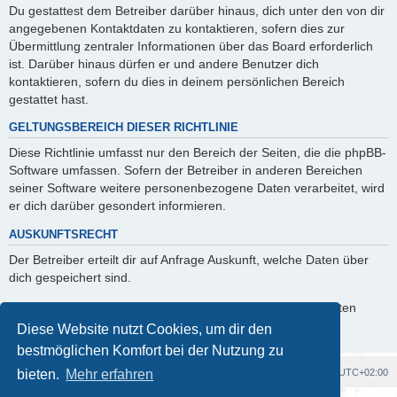
Du gestattest dem Betreiber darüber hinaus, dich unter den von dir
angegebenen Kontaktdaten zu kontaktieren, sofern dies zur
Übermittlung zentraler Informationen über das Board erforderlich
ist. Darüber hinaus dürfen er und andere Benutzer dich
kontaktieren, sofern du dies in deinem persönlichen Bereich
gestattet hast.
GELTUNGSBEREICH DIESER RICHTLINIE
Diese Richtlinie umfasst nur den Bereich der Seiten, die die phpBB-
Software umfassen. Sofern der Betreiber in anderen Bereichen
seiner Software weitere personenbezogene Daten verarbeitet, wird
er dich darüber gesondert informieren.
AUSKUNFTSRECHT
Der Betreiber erteilt dir auf Anfrage Auskunft, welche Daten über
dich gespeichert sind.
Du kannst jederzeit die Löschung bzw. Sperrung deiner Daten
verlangen. Kontaktiere hierzu bitte den Betreiber.
Diese Website nutzt Cookies, um dir den
bestmöglichen Komfort bei der Nutzung zu
Foren-Übersicht
Alle Cookies löschen
Alle Zeiten sind
UTC+02:00
bieten.
Mehr erfahren