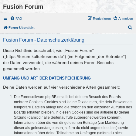
Fusion Forum
FAQ
Registrieren
Anmelden
S
Foren-Übersicht
u
Fusion Forum - Datenschutzerklärung
c
h
Diese Richtlinie beschreibt, wie „Fusion Forum“
(„https://forum.kulturkosmos.de“) (im Folgenden „der Betreiber“)
e
die Daten verwendet, die während deines Foren-Besuchs
gesammelt werden.
UMFANG UND ART DER DATENSPEICHERUNG
Deine Daten werden auf vier verschiedene Arten gesammelt:
Die Forensoftware phpBB erstellt bei deinem Besuch des Boards
mehrere Cookies. Cookies sind kleine Textdateien, die dein Browser als
temporäre Dateien ablegt und die zwischen den einzelnen Aufrufen des
Boards erhalten bleiben. In diesen Cookies sind die aktuelle ID deiner
Sitzung (damit dir alle Seitenaufrufe zugeordnet werden können),
Informationen über die von dir gelesenen Beiträge (zur Markierung
dieser als gelesen/ungelesen; sofern du nicht angemeldet bist) sowie
Informationen über deine Teilnahme an Umfragen (sofern du nicht