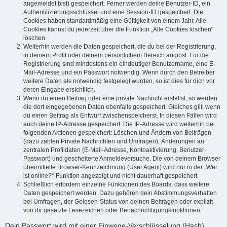
angemeldet bist) gespeichert. Ferner werden deine Benutzer-ID, ein
Authentifizierungsschlüssel und eine Session-ID gespeichert. Die
Cookies haben standardmäßig eine Gültigkeit von einem Jahr. Alle
Cookies kannst du jederzeit über die Funktion „Alle Cookies löschen“
löschen.
Weiterhin werden die Daten gespeichert, die du bei der Registrierung,
in deinem Profil oder deinem persönlichem Bereich angibst. Für die
Registrierung sind mindestens ein eindeutiger Benutzername, eine E-
Mail-Adresse und ein Passwort notwendig. Wenn durch den Betreiber
weitere Daten als notwendig festgelegt wurden, so ist dies für dich vor
deren Eingabe ersichtlich.
Wenn du einen Beitrag oder eine private Nachricht erstellst, so werden
die dort eingegebenen Daten ebenfalls gespeichert. Gleiches gilt, wenn
du einen Beitrag als Entwurf zwischenspeicherst. In diesen Fällen wird
auch deine IP-Adresse gespeichert. Die IP-Adresse wird weiterhin bei
folgenden Aktionen gespeichert: Löschen und Ändern von Beiträgen
(dazu zählen Private Nachrichten und Umfragen), Änderungen an
zentralen Profildaten (E-Mail-Adresse, Kontoaktivierung, Benutzer-
Passwort) und gescheiterte Anmeldeversuche. Die von deinem Browser
übermittelte Browser-Kennzeichnung (User Agent) wird nur in der „Wer
ist online?“-Funktion angezeigt und nicht dauerhaft gespeichert.
Schließlich erfordern einzelne Funktionen des Boards, dass weitere
Daten gespeichert werden. Dazu gehören dein Abstimmungsverhalten
bei Umfragen, der Gelesen-Status von deinen Beiträgen oder explizit
von dir gesetzte Lesezeichen oder Benachrichtigungsfunktionen.
Dein Passwort wird mit einer Einwege-Verschlüsselung (Hash)