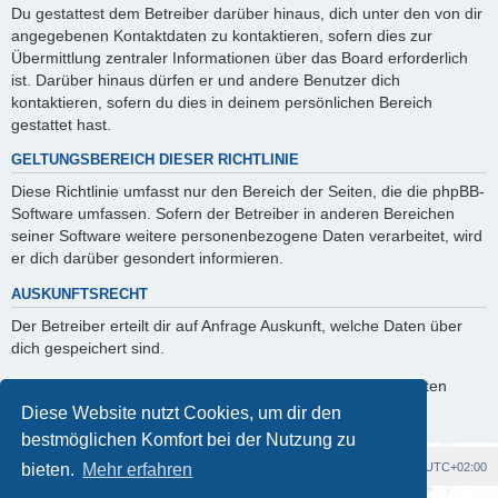
Du gestattest dem Betreiber darüber hinaus, dich unter den von dir
angegebenen Kontaktdaten zu kontaktieren, sofern dies zur
Übermittlung zentraler Informationen über das Board erforderlich
ist. Darüber hinaus dürfen er und andere Benutzer dich
kontaktieren, sofern du dies in deinem persönlichen Bereich
gestattet hast.
GELTUNGSBEREICH DIESER RICHTLINIE
Diese Richtlinie umfasst nur den Bereich der Seiten, die die phpBB-
Software umfassen. Sofern der Betreiber in anderen Bereichen
seiner Software weitere personenbezogene Daten verarbeitet, wird
er dich darüber gesondert informieren.
AUSKUNFTSRECHT
Der Betreiber erteilt dir auf Anfrage Auskunft, welche Daten über
dich gespeichert sind.
Du kannst jederzeit die Löschung bzw. Sperrung deiner Daten
verlangen. Kontaktiere hierzu bitte den Betreiber.
Diese Website nutzt Cookies, um dir den
bestmöglichen Komfort bei der Nutzung zu
Foren-Übersicht
Alle Cookies löschen
Alle Zeiten sind
UTC+02:00
bieten.
Mehr erfahren