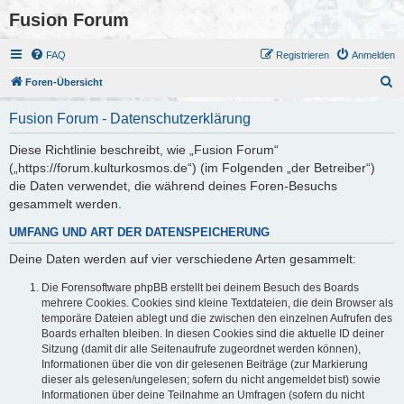
Fusion Forum
FAQ
Registrieren
Anmelden
S
Foren-Übersicht
u
Fusion Forum - Datenschutzerklärung
c
h
Diese Richtlinie beschreibt, wie „Fusion Forum“
(„https://forum.kulturkosmos.de“) (im Folgenden „der Betreiber“)
e
die Daten verwendet, die während deines Foren-Besuchs
gesammelt werden.
UMFANG UND ART DER DATENSPEICHERUNG
Deine Daten werden auf vier verschiedene Arten gesammelt:
Die Forensoftware phpBB erstellt bei deinem Besuch des Boards
mehrere Cookies. Cookies sind kleine Textdateien, die dein Browser als
temporäre Dateien ablegt und die zwischen den einzelnen Aufrufen des
Boards erhalten bleiben. In diesen Cookies sind die aktuelle ID deiner
Sitzung (damit dir alle Seitenaufrufe zugeordnet werden können),
Informationen über die von dir gelesenen Beiträge (zur Markierung
dieser als gelesen/ungelesen; sofern du nicht angemeldet bist) sowie
Informationen über deine Teilnahme an Umfragen (sofern du nicht