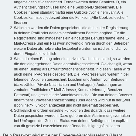
angemeldet bist) gespeichert. Ferner werden deine Benutzer-ID, ein
Authentifizierungsschlüssel und eine Session-ID gespeichert. Die
Cookies haben standardmäßig eine Gültigkeit von einem Jahr. Alle
Cookies kannst du jederzeit über die Funktion „Alle Cookies löschen“
löschen.
Weiterhin werden die Daten gespeichert, die du bei der Registrierung,
in deinem Profil oder deinem persönlichem Bereich angibst. Für die
Registrierung sind mindestens ein eindeutiger Benutzername, eine E-
Mail-Adresse und ein Passwort notwendig. Wenn durch den Betreiber
weitere Daten als notwendig festgelegt wurden, so ist dies für dich vor
deren Eingabe ersichtlich.
Wenn du einen Beitrag oder eine private Nachricht erstellst, so werden
die dort eingegebenen Daten ebenfalls gespeichert. Gleiches gilt, wenn
du einen Beitrag als Entwurf zwischenspeicherst. In diesen Fällen wird
auch deine IP-Adresse gespeichert. Die IP-Adresse wird weiterhin bei
folgenden Aktionen gespeichert: Löschen und Ändern von Beiträgen
(dazu zählen Private Nachrichten und Umfragen), Änderungen an
zentralen Profildaten (E-Mail-Adresse, Kontoaktivierung, Benutzer-
Passwort) und gescheiterte Anmeldeversuche. Die von deinem Browser
übermittelte Browser-Kennzeichnung (User Agent) wird nur in der „Wer
ist online?“-Funktion angezeigt und nicht dauerhaft gespeichert.
Schließlich erfordern einzelne Funktionen des Boards, dass weitere
Daten gespeichert werden. Dazu gehören dein Abstimmungsverhalten
bei Umfragen, der Gelesen-Status von deinen Beiträgen oder explizit
von dir gesetzte Lesezeichen oder Benachrichtigungsfunktionen.
Dein Passwort wird mit einer Einwege-Verschlüsselung (Hash)