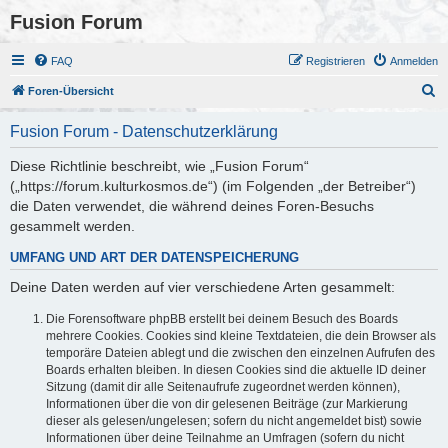
Fusion Forum
FAQ
Registrieren
Anmelden
S
Foren-Übersicht
u
Fusion Forum - Datenschutzerklärung
c
h
Diese Richtlinie beschreibt, wie „Fusion Forum“
(„https://forum.kulturkosmos.de“) (im Folgenden „der Betreiber“)
e
die Daten verwendet, die während deines Foren-Besuchs
gesammelt werden.
UMFANG UND ART DER DATENSPEICHERUNG
Deine Daten werden auf vier verschiedene Arten gesammelt:
Die Forensoftware phpBB erstellt bei deinem Besuch des Boards
mehrere Cookies. Cookies sind kleine Textdateien, die dein Browser als
temporäre Dateien ablegt und die zwischen den einzelnen Aufrufen des
Boards erhalten bleiben. In diesen Cookies sind die aktuelle ID deiner
Sitzung (damit dir alle Seitenaufrufe zugeordnet werden können),
Informationen über die von dir gelesenen Beiträge (zur Markierung
dieser als gelesen/ungelesen; sofern du nicht angemeldet bist) sowie
Informationen über deine Teilnahme an Umfragen (sofern du nicht