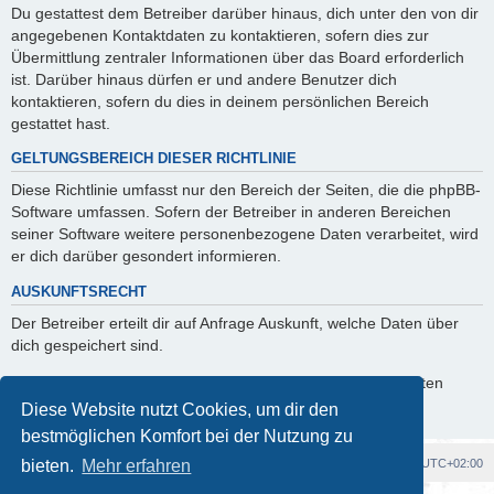
Du gestattest dem Betreiber darüber hinaus, dich unter den von dir
angegebenen Kontaktdaten zu kontaktieren, sofern dies zur
Übermittlung zentraler Informationen über das Board erforderlich
ist. Darüber hinaus dürfen er und andere Benutzer dich
kontaktieren, sofern du dies in deinem persönlichen Bereich
gestattet hast.
GELTUNGSBEREICH DIESER RICHTLINIE
Diese Richtlinie umfasst nur den Bereich der Seiten, die die phpBB-
Software umfassen. Sofern der Betreiber in anderen Bereichen
seiner Software weitere personenbezogene Daten verarbeitet, wird
er dich darüber gesondert informieren.
AUSKUNFTSRECHT
Der Betreiber erteilt dir auf Anfrage Auskunft, welche Daten über
dich gespeichert sind.
Du kannst jederzeit die Löschung bzw. Sperrung deiner Daten
verlangen. Kontaktiere hierzu bitte den Betreiber.
Diese Website nutzt Cookies, um dir den
bestmöglichen Komfort bei der Nutzung zu
Foren-Übersicht
Alle Cookies löschen
Alle Zeiten sind
UTC+02:00
bieten.
Mehr erfahren