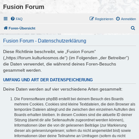
Fusion Forum
FAQ
Registrieren
Anmelden
S
Foren-Übersicht
u
Fusion Forum - Datenschutzerklärung
c
h
Diese Richtlinie beschreibt, wie „Fusion Forum“
(„https://forum.kulturkosmos.de“) (im Folgenden „der Betreiber“)
e
die Daten verwendet, die während deines Foren-Besuchs
gesammelt werden.
UMFANG UND ART DER DATENSPEICHERUNG
Deine Daten werden auf vier verschiedene Arten gesammelt:
Die Forensoftware phpBB erstellt bei deinem Besuch des Boards
mehrere Cookies. Cookies sind kleine Textdateien, die dein Browser als
temporäre Dateien ablegt und die zwischen den einzelnen Aufrufen des
Boards erhalten bleiben. In diesen Cookies sind die aktuelle ID deiner
Sitzung (damit dir alle Seitenaufrufe zugeordnet werden können),
Informationen über die von dir gelesenen Beiträge (zur Markierung
dieser als gelesen/ungelesen; sofern du nicht angemeldet bist) sowie
Informationen über deine Teilnahme an Umfragen (sofern du nicht