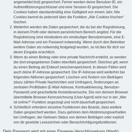
angemeldet bist) gespeichert. Ferner werden deine Benutzer-ID, ein
Authentifizierungsschlüssel und eine Session-ID gespeichert. Die
Cookies haben standardmäßig eine Gültigkeit von einem Jahr. Alle
Cookies kannst du jederzeit über die Funktion „Alle Cookies löschen“
löschen.
Weiterhin werden die Daten gespeichert, die du bei der Registrierung,
in deinem Profil oder deinem persönlichem Bereich angibst. Für die
Registrierung sind mindestens ein eindeutiger Benutzername, eine E-
Mail-Adresse und ein Passwort notwendig. Wenn durch den Betreiber
weitere Daten als notwendig festgelegt wurden, so ist dies für dich vor
deren Eingabe ersichtlich.
Wenn du einen Beitrag oder eine private Nachricht erstellst, so werden
die dort eingegebenen Daten ebenfalls gespeichert. Gleiches gilt, wenn
du einen Beitrag als Entwurf zwischenspeicherst. In diesen Fällen wird
auch deine IP-Adresse gespeichert. Die IP-Adresse wird weiterhin bei
folgenden Aktionen gespeichert: Löschen und Ändern von Beiträgen
(dazu zählen Private Nachrichten und Umfragen), Änderungen an
zentralen Profildaten (E-Mail-Adresse, Kontoaktivierung, Benutzer-
Passwort) und gescheiterte Anmeldeversuche. Die von deinem Browser
übermittelte Browser-Kennzeichnung (User Agent) wird nur in der „Wer
ist online?“-Funktion angezeigt und nicht dauerhaft gespeichert.
Schließlich erfordern einzelne Funktionen des Boards, dass weitere
Daten gespeichert werden. Dazu gehören dein Abstimmungsverhalten
bei Umfragen, der Gelesen-Status von deinen Beiträgen oder explizit
von dir gesetzte Lesezeichen oder Benachrichtigungsfunktionen.
Dein Passwort wird mit einer Einwege-Verschlüsselung (Hash)