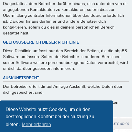
Du gestattest dem Betreiber darüber hinaus, dich unter den von dir
angegebenen Kontaktdaten zu kontaktieren, sofern dies zur
Übermittlung zentraler Informationen über das Board erforderlich
ist. Darüber hinaus dürfen er und andere Benutzer dich
kontaktieren, sofern du dies in deinem persönlichen Bereich
gestattet hast.
GELTUNGSBEREICH DIESER RICHTLINIE
Diese Richtlinie umfasst nur den Bereich der Seiten, die die phpBB-
Software umfassen. Sofern der Betreiber in anderen Bereichen
seiner Software weitere personenbezogene Daten verarbeitet, wird
er dich darüber gesondert informieren.
AUSKUNFTSRECHT
Der Betreiber erteilt dir auf Anfrage Auskunft, welche Daten über
dich gespeichert sind.
Du kannst jederzeit die Löschung bzw. Sperrung deiner Daten
verlangen. Kontaktiere hierzu bitte den Betreiber.
Diese Website nutzt Cookies, um dir den
bestmöglichen Komfort bei der Nutzung zu
Foren-Übersicht
Alle Cookies löschen
Alle Zeiten sind
UTC+02:00
bieten.
Mehr erfahren