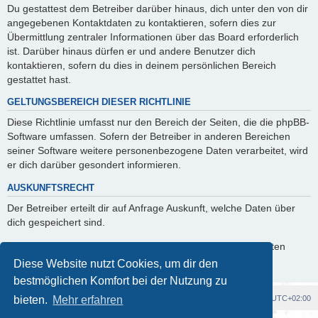
Du gestattest dem Betreiber darüber hinaus, dich unter den von dir
angegebenen Kontaktdaten zu kontaktieren, sofern dies zur
Übermittlung zentraler Informationen über das Board erforderlich
ist. Darüber hinaus dürfen er und andere Benutzer dich
kontaktieren, sofern du dies in deinem persönlichen Bereich
gestattet hast.
GELTUNGSBEREICH DIESER RICHTLINIE
Diese Richtlinie umfasst nur den Bereich der Seiten, die die phpBB-
Software umfassen. Sofern der Betreiber in anderen Bereichen
seiner Software weitere personenbezogene Daten verarbeitet, wird
er dich darüber gesondert informieren.
AUSKUNFTSRECHT
Der Betreiber erteilt dir auf Anfrage Auskunft, welche Daten über
dich gespeichert sind.
Du kannst jederzeit die Löschung bzw. Sperrung deiner Daten
verlangen. Kontaktiere hierzu bitte den Betreiber.
Diese Website nutzt Cookies, um dir den
bestmöglichen Komfort bei der Nutzung zu
Foren-Übersicht
Alle Cookies löschen
Alle Zeiten sind
UTC+02:00
bieten.
Mehr erfahren