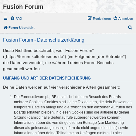
Fusion Forum
FAQ
Registrieren
Anmelden
S
Foren-Übersicht
u
Fusion Forum - Datenschutzerklärung
c
h
Diese Richtlinie beschreibt, wie „Fusion Forum“
(„https://forum.kulturkosmos.de“) (im Folgenden „der Betreiber“)
e
die Daten verwendet, die während deines Foren-Besuchs
gesammelt werden.
UMFANG UND ART DER DATENSPEICHERUNG
Deine Daten werden auf vier verschiedene Arten gesammelt:
Die Forensoftware phpBB erstellt bei deinem Besuch des Boards
mehrere Cookies. Cookies sind kleine Textdateien, die dein Browser als
temporäre Dateien ablegt und die zwischen den einzelnen Aufrufen des
Boards erhalten bleiben. In diesen Cookies sind die aktuelle ID deiner
Sitzung (damit dir alle Seitenaufrufe zugeordnet werden können),
Informationen über die von dir gelesenen Beiträge (zur Markierung
dieser als gelesen/ungelesen; sofern du nicht angemeldet bist) sowie
Informationen über deine Teilnahme an Umfragen (sofern du nicht