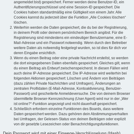
angemeldet bist) gespeichert. Ferner werden deine Benutzer-ID, ein
Authentifizierungsschlüssel und eine Session-ID gespeichert. Die
Cookies haben standardmäßig eine Gültigkeit von einem Jahr. Alle
Cookies kannst du jederzeit über die Funktion „Alle Cookies löschen“
löschen.
Weiterhin werden die Daten gespeichert, die du bei der Registrierung,
in deinem Profil oder deinem persönlichem Bereich angibst. Für die
Registrierung sind mindestens ein eindeutiger Benutzername, eine E-
Mail-Adresse und ein Passwort notwendig. Wenn durch den Betreiber
weitere Daten als notwendig festgelegt wurden, so ist dies für dich vor
deren Eingabe ersichtlich.
Wenn du einen Beitrag oder eine private Nachricht erstellst, so werden
die dort eingegebenen Daten ebenfalls gespeichert. Gleiches gilt, wenn
du einen Beitrag als Entwurf zwischenspeicherst. In diesen Fällen wird
auch deine IP-Adresse gespeichert. Die IP-Adresse wird weiterhin bei
folgenden Aktionen gespeichert: Löschen und Ändern von Beiträgen
(dazu zählen Private Nachrichten und Umfragen), Änderungen an
zentralen Profildaten (E-Mail-Adresse, Kontoaktivierung, Benutzer-
Passwort) und gescheiterte Anmeldeversuche. Die von deinem Browser
übermittelte Browser-Kennzeichnung (User Agent) wird nur in der „Wer
ist online?“-Funktion angezeigt und nicht dauerhaft gespeichert.
Schließlich erfordern einzelne Funktionen des Boards, dass weitere
Daten gespeichert werden. Dazu gehören dein Abstimmungsverhalten
bei Umfragen, der Gelesen-Status von deinen Beiträgen oder explizit
von dir gesetzte Lesezeichen oder Benachrichtigungsfunktionen.
Dein Passwort wird mit einer Einwege-Verschlüsselung (Hash)