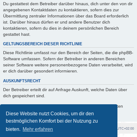
Du gestattest dem Betreiber darüber hinaus, dich unter den von dir
angegebenen Kontaktdaten zu kontaktieren, sofern dies zur
Übermittlung zentraler Informationen über das Board erforderlich
ist. Darüber hinaus dürfen er und andere Benutzer dich
kontaktieren, sofern du dies in deinem persönlichen Bereich
gestattet hast.
GELTUNGSBEREICH DIESER RICHTLINIE
Diese Richtlinie umfasst nur den Bereich der Seiten, die die phpBB-
Software umfassen. Sofern der Betreiber in anderen Bereichen
seiner Software weitere personenbezogene Daten verarbeitet, wird
er dich darüber gesondert informieren.
AUSKUNFTSRECHT
Der Betreiber erteilt dir auf Anfrage Auskunft, welche Daten über
dich gespeichert sind.
Du kannst jederzeit die Löschung bzw. Sperrung deiner Daten
verlangen. Kontaktiere hierzu bitte den Betreiber.
Diese Website nutzt Cookies, um dir den
bestmöglichen Komfort bei der Nutzung zu
Foren-Übersicht
Alle Cookies löschen
Alle Zeiten sind
UTC+02:00
bieten.
Mehr erfahren