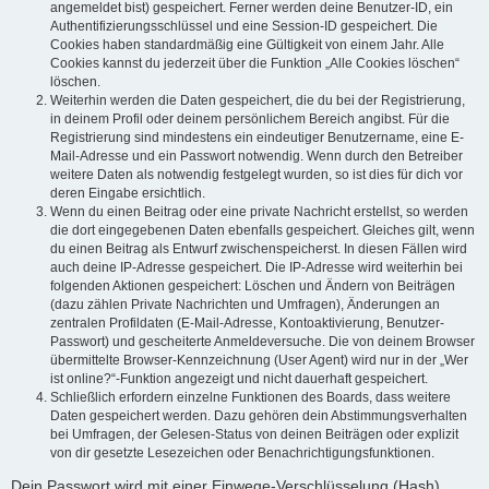
angemeldet bist) gespeichert. Ferner werden deine Benutzer-ID, ein
Authentifizierungsschlüssel und eine Session-ID gespeichert. Die
Cookies haben standardmäßig eine Gültigkeit von einem Jahr. Alle
Cookies kannst du jederzeit über die Funktion „Alle Cookies löschen“
löschen.
Weiterhin werden die Daten gespeichert, die du bei der Registrierung,
in deinem Profil oder deinem persönlichem Bereich angibst. Für die
Registrierung sind mindestens ein eindeutiger Benutzername, eine E-
Mail-Adresse und ein Passwort notwendig. Wenn durch den Betreiber
weitere Daten als notwendig festgelegt wurden, so ist dies für dich vor
deren Eingabe ersichtlich.
Wenn du einen Beitrag oder eine private Nachricht erstellst, so werden
die dort eingegebenen Daten ebenfalls gespeichert. Gleiches gilt, wenn
du einen Beitrag als Entwurf zwischenspeicherst. In diesen Fällen wird
auch deine IP-Adresse gespeichert. Die IP-Adresse wird weiterhin bei
folgenden Aktionen gespeichert: Löschen und Ändern von Beiträgen
(dazu zählen Private Nachrichten und Umfragen), Änderungen an
zentralen Profildaten (E-Mail-Adresse, Kontoaktivierung, Benutzer-
Passwort) und gescheiterte Anmeldeversuche. Die von deinem Browser
übermittelte Browser-Kennzeichnung (User Agent) wird nur in der „Wer
ist online?“-Funktion angezeigt und nicht dauerhaft gespeichert.
Schließlich erfordern einzelne Funktionen des Boards, dass weitere
Daten gespeichert werden. Dazu gehören dein Abstimmungsverhalten
bei Umfragen, der Gelesen-Status von deinen Beiträgen oder explizit
von dir gesetzte Lesezeichen oder Benachrichtigungsfunktionen.
Dein Passwort wird mit einer Einwege-Verschlüsselung (Hash)