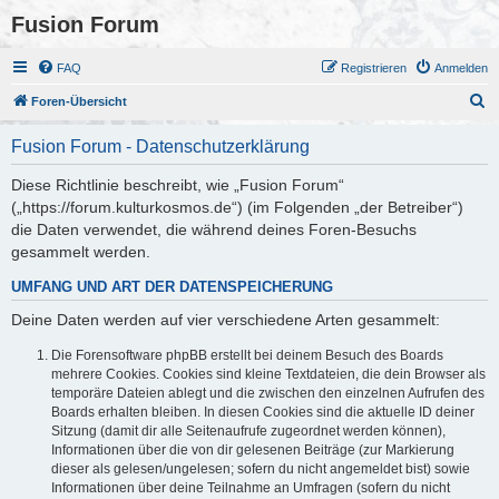
Fusion Forum
FAQ
Registrieren
Anmelden
S
Foren-Übersicht
u
Fusion Forum - Datenschutzerklärung
c
h
Diese Richtlinie beschreibt, wie „Fusion Forum“
(„https://forum.kulturkosmos.de“) (im Folgenden „der Betreiber“)
e
die Daten verwendet, die während deines Foren-Besuchs
gesammelt werden.
UMFANG UND ART DER DATENSPEICHERUNG
Deine Daten werden auf vier verschiedene Arten gesammelt:
Die Forensoftware phpBB erstellt bei deinem Besuch des Boards
mehrere Cookies. Cookies sind kleine Textdateien, die dein Browser als
temporäre Dateien ablegt und die zwischen den einzelnen Aufrufen des
Boards erhalten bleiben. In diesen Cookies sind die aktuelle ID deiner
Sitzung (damit dir alle Seitenaufrufe zugeordnet werden können),
Informationen über die von dir gelesenen Beiträge (zur Markierung
dieser als gelesen/ungelesen; sofern du nicht angemeldet bist) sowie
Informationen über deine Teilnahme an Umfragen (sofern du nicht