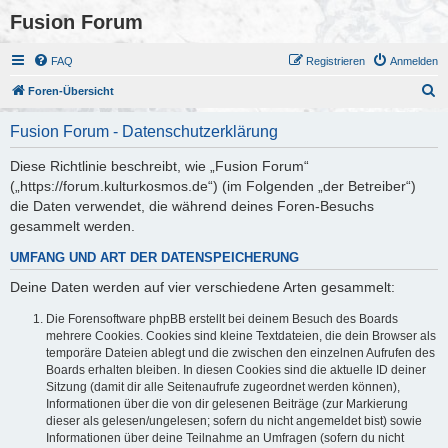
Fusion Forum
FAQ
Registrieren
Anmelden
S
Foren-Übersicht
u
Fusion Forum - Datenschutzerklärung
c
h
Diese Richtlinie beschreibt, wie „Fusion Forum“
(„https://forum.kulturkosmos.de“) (im Folgenden „der Betreiber“)
e
die Daten verwendet, die während deines Foren-Besuchs
gesammelt werden.
UMFANG UND ART DER DATENSPEICHERUNG
Deine Daten werden auf vier verschiedene Arten gesammelt:
Die Forensoftware phpBB erstellt bei deinem Besuch des Boards
mehrere Cookies. Cookies sind kleine Textdateien, die dein Browser als
temporäre Dateien ablegt und die zwischen den einzelnen Aufrufen des
Boards erhalten bleiben. In diesen Cookies sind die aktuelle ID deiner
Sitzung (damit dir alle Seitenaufrufe zugeordnet werden können),
Informationen über die von dir gelesenen Beiträge (zur Markierung
dieser als gelesen/ungelesen; sofern du nicht angemeldet bist) sowie
Informationen über deine Teilnahme an Umfragen (sofern du nicht