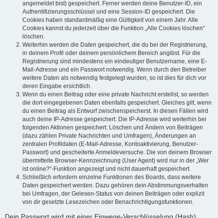
angemeldet bist) gespeichert. Ferner werden deine Benutzer-ID, ein
Authentifizierungsschlüssel und eine Session-ID gespeichert. Die
Cookies haben standardmäßig eine Gültigkeit von einem Jahr. Alle
Cookies kannst du jederzeit über die Funktion „Alle Cookies löschen“
löschen.
Weiterhin werden die Daten gespeichert, die du bei der Registrierung,
in deinem Profil oder deinem persönlichem Bereich angibst. Für die
Registrierung sind mindestens ein eindeutiger Benutzername, eine E-
Mail-Adresse und ein Passwort notwendig. Wenn durch den Betreiber
weitere Daten als notwendig festgelegt wurden, so ist dies für dich vor
deren Eingabe ersichtlich.
Wenn du einen Beitrag oder eine private Nachricht erstellst, so werden
die dort eingegebenen Daten ebenfalls gespeichert. Gleiches gilt, wenn
du einen Beitrag als Entwurf zwischenspeicherst. In diesen Fällen wird
auch deine IP-Adresse gespeichert. Die IP-Adresse wird weiterhin bei
folgenden Aktionen gespeichert: Löschen und Ändern von Beiträgen
(dazu zählen Private Nachrichten und Umfragen), Änderungen an
zentralen Profildaten (E-Mail-Adresse, Kontoaktivierung, Benutzer-
Passwort) und gescheiterte Anmeldeversuche. Die von deinem Browser
übermittelte Browser-Kennzeichnung (User Agent) wird nur in der „Wer
ist online?“-Funktion angezeigt und nicht dauerhaft gespeichert.
Schließlich erfordern einzelne Funktionen des Boards, dass weitere
Daten gespeichert werden. Dazu gehören dein Abstimmungsverhalten
bei Umfragen, der Gelesen-Status von deinen Beiträgen oder explizit
von dir gesetzte Lesezeichen oder Benachrichtigungsfunktionen.
Dein Passwort wird mit einer Einwege-Verschlüsselung (Hash)