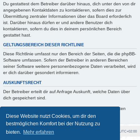
Du gestattest dem Betreiber darüber hinaus, dich unter den von dir
angegebenen Kontaktdaten zu kontaktieren, sofern dies zur
Übermittlung zentraler Informationen über das Board erforderlich
ist. Darüber hinaus dürfen er und andere Benutzer dich
kontaktieren, sofern du dies in deinem persönlichen Bereich
gestattet hast.
GELTUNGSBEREICH DIESER RICHTLINIE
Diese Richtlinie umfasst nur den Bereich der Seiten, die die phpBB-
Software umfassen. Sofern der Betreiber in anderen Bereichen
seiner Software weitere personenbezogene Daten verarbeitet, wird
er dich darüber gesondert informieren.
AUSKUNFTSRECHT
Der Betreiber erteilt dir auf Anfrage Auskunft, welche Daten über
dich gespeichert sind.
Du kannst jederzeit die Löschung bzw. Sperrung deiner Daten
verlangen. Kontaktiere hierzu bitte den Betreiber.
Diese Website nutzt Cookies, um dir den
bestmöglichen Komfort bei der Nutzung zu
Foren-Übersicht
Alle Cookies löschen
Alle Zeiten sind
UTC+02:00
bieten.
Mehr erfahren