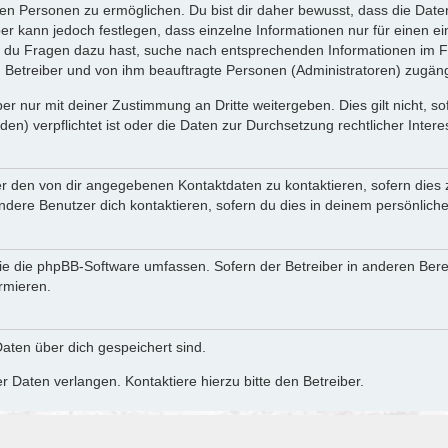
n Personen zu ermöglichen. Du bist dir daher bewusst, dass die Daten d
ber kann jedoch festlegen, dass einzelne Informationen nur für einen ei
n du Fragen dazu hast, suche nach entsprechenden Informationen im Fo
n Betreiber und von ihm beauftragte Personen (Administratoren) zugäng
r nur mit deiner Zustimmung an Dritte weitergeben. Dies gilt nicht, s
n) verpflichtet ist oder die Daten zur Durchsetzung rechtlicher Interes
er den von dir angegebenen Kontaktdaten zu kontaktieren, sofern dies 
andere Benutzer dich kontaktieren, sofern du dies in deinem persönliche
, die die phpBB-Software umfassen. Sofern der Betreiber in anderen Be
ormieren.
 Daten über dich gespeichert sind.
 Daten verlangen. Kontaktiere hierzu bitte den Betreiber.