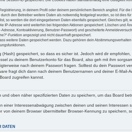
Registrierung, in deinem Profil oder deinem persönlichem Bereich angibst. Für di
rch den Betreiber weitere Daten als notwendig festgelegt wurden, so ist dies für 
llst, so werden die dort eingegebenen Daten ebenfalls gespeichert. Gleiches gilt, 
Die IP-Adresse wird weiterhin bei folgenden Aktionen gespeichert: Löschen und Än
l-Adresse, Kontoaktivierung, Benutzer-Passwort) und gescheiterte Anmeldeversuch
ine?“-Funktion angezeigt und nicht dauerhaft gespeichert.
 dass weitere Daten gespeichert werden. Dazu gehören dein Abstimmungsverhalten
gungsfunktionen.
(Hash) gespeichert, so dass es sicher ist. Jedoch wird dir empfohlen, 
ssel zu deinem Benutzerkonto für das Board, also geh mit ihm sorgsam
htigterweise nach deinem Passwort fragen. Solltest du dein Passwort v
are fragt dich dann nach deinem Benutzernamen und deiner E-Mail-Ad
Board zugreifen kannst.
en und oben näher spezifizierten Daten zu speichern, um das Board bet
en einer Interessenabwägung zwischen deinen und seinen Interessen sow
r von deinem Browser übermittelter Browser-Kennung zu speichern, so
R DATEN