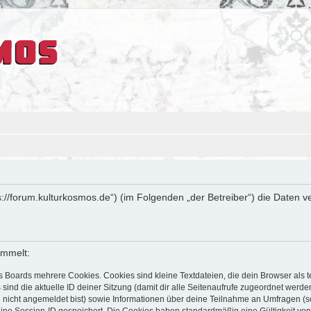
tps://forum.kulturkosmos.de“) (im Folgenden „der Betreiber“) die Date
ammelt:
s Boards mehrere Cookies. Cookies sind kleine Textdateien, die dein Browser als
 sind die aktuelle ID deiner Sitzung (damit dir alle Seitenaufrufe zugeordnet werd
u nicht angemeldet bist) sowie Informationen über deine Teilnahme an Umfragen (s
eine Session-ID gespeichert. Die Cookies haben standardmäßig eine Gültigkeit von 