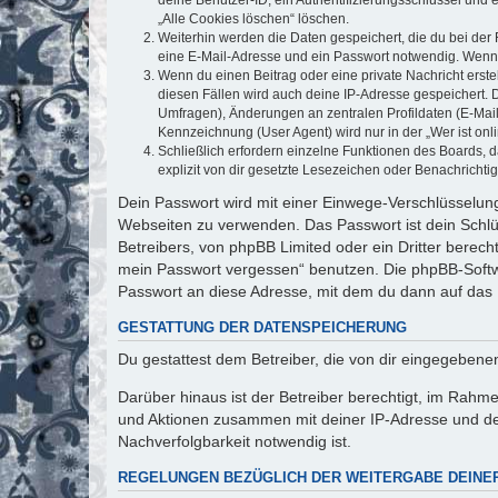
„Alle Cookies löschen“ löschen.
Weiterhin werden die Daten gespeichert, die du bei der 
eine E-Mail-Adresse und ein Passwort notwendig. Wenn du
Wenn du einen Beitrag oder eine private Nachricht erste
diesen Fällen wird auch deine IP-Adresse gespeichert. 
Umfragen), Änderungen an zentralen Profildaten (E-Mai
Kennzeichnung (User Agent) wird nur in der „Wer ist onl
Schließlich erfordern einzelne Funktionen des Boards,
explizit von dir gesetzte Lesezeichen oder Benachrichti
Dein Passwort wird mit einer Einwege-Verschlüsselung 
Webseiten zu verwenden. Das Passwort ist dein Schlü
Betreibers, von phpBB Limited oder ein Dritter berec
mein Passwort vergessen“ benutzen. Die phpBB-Softw
Passwort an diese Adresse, mit dem du dann auf das 
GESTATTUNG DER DATENSPEICHERUNG
Du gestattest dem Betreiber, die von dir eingegeben
Darüber hinaus ist der Betreiber berechtigt, im Rahm
und Aktionen zusammen mit deiner IP-Adresse und de
Nachverfolgbarkeit notwendig ist.
REGELUNGEN BEZÜGLICH DER WEITERGABE DEINE