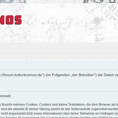
tps://forum.kulturkosmos.de“) (im Folgenden „der Betreiber“) die Date
ammelt:
s Boards mehrere Cookies. Cookies sind kleine Textdateien, die dein Browser als
 sind die aktuelle ID deiner Sitzung (damit dir alle Seitenaufrufe zugeordnet werd
u nicht angemeldet bist) sowie Informationen über deine Teilnahme an Umfragen (s
eine Session-ID gespeichert. Die Cookies haben standardmäßig eine Gültigkeit von 