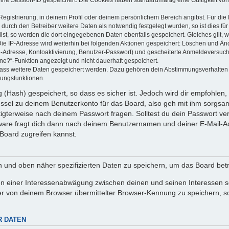
Registrierung, in deinem Profil oder deinem persönlichem Bereich angibst. Für di
rch den Betreiber weitere Daten als notwendig festgelegt wurden, so ist dies für 
llst, so werden die dort eingegebenen Daten ebenfalls gespeichert. Gleiches gilt, 
Die IP-Adresse wird weiterhin bei folgenden Aktionen gespeichert: Löschen und Än
l-Adresse, Kontoaktivierung, Benutzer-Passwort) und gescheiterte Anmeldeversuch
ine?“-Funktion angezeigt und nicht dauerhaft gespeichert.
 dass weitere Daten gespeichert werden. Dazu gehören dein Abstimmungsverhalten
gungsfunktionen.
(Hash) gespeichert, so dass es sicher ist. Jedoch wird dir empfohlen, 
ssel zu deinem Benutzerkonto für das Board, also geh mit ihm sorgsam
htigterweise nach deinem Passwort fragen. Solltest du dein Passwort v
are fragt dich dann nach deinem Benutzernamen und deiner E-Mail-Ad
Board zugreifen kannst.
en und oben näher spezifizierten Daten zu speichern, um das Board bet
en einer Interessenabwägung zwischen deinen und seinen Interessen sow
r von deinem Browser übermittelter Browser-Kennung zu speichern, so
R DATEN