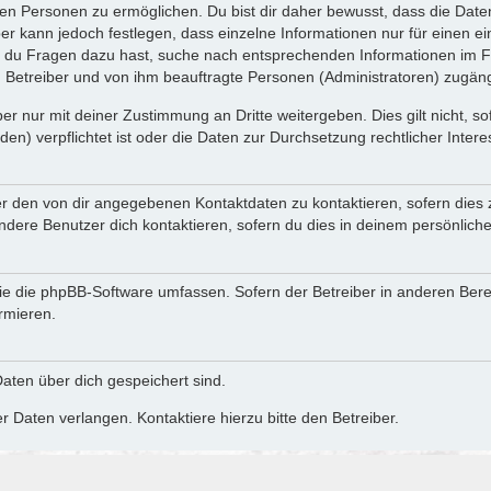
n Personen zu ermöglichen. Du bist dir daher bewusst, dass die Daten d
ber kann jedoch festlegen, dass einzelne Informationen nur für einen ei
n du Fragen dazu hast, suche nach entsprechenden Informationen im Fo
n Betreiber und von ihm beauftragte Personen (Administratoren) zugäng
r nur mit deiner Zustimmung an Dritte weitergeben. Dies gilt nicht, s
n) verpflichtet ist oder die Daten zur Durchsetzung rechtlicher Interes
er den von dir angegebenen Kontaktdaten zu kontaktieren, sofern dies 
andere Benutzer dich kontaktieren, sofern du dies in deinem persönliche
, die die phpBB-Software umfassen. Sofern der Betreiber in anderen Be
ormieren.
 Daten über dich gespeichert sind.
 Daten verlangen. Kontaktiere hierzu bitte den Betreiber.