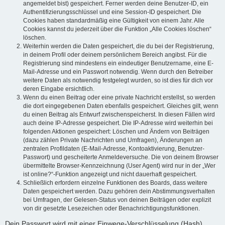
angemeldet bist) gespeichert. Ferner werden deine Benutzer-ID, ein
Authentifizierungsschlüssel und eine Session-ID gespeichert. Die
Cookies haben standardmäßig eine Gültigkeit von einem Jahr. Alle
Cookies kannst du jederzeit über die Funktion „Alle Cookies löschen“
löschen.
Weiterhin werden die Daten gespeichert, die du bei der Registrierung,
in deinem Profil oder deinem persönlichem Bereich angibst. Für die
Registrierung sind mindestens ein eindeutiger Benutzername, eine E-
Mail-Adresse und ein Passwort notwendig. Wenn durch den Betreiber
weitere Daten als notwendig festgelegt wurden, so ist dies für dich vor
deren Eingabe ersichtlich.
Wenn du einen Beitrag oder eine private Nachricht erstellst, so werden
die dort eingegebenen Daten ebenfalls gespeichert. Gleiches gilt, wenn
du einen Beitrag als Entwurf zwischenspeicherst. In diesen Fällen wird
auch deine IP-Adresse gespeichert. Die IP-Adresse wird weiterhin bei
folgenden Aktionen gespeichert: Löschen und Ändern von Beiträgen
(dazu zählen Private Nachrichten und Umfragen), Änderungen an
zentralen Profildaten (E-Mail-Adresse, Kontoaktivierung, Benutzer-
Passwort) und gescheiterte Anmeldeversuche. Die von deinem Browser
übermittelte Browser-Kennzeichnung (User Agent) wird nur in der „Wer
ist online?“-Funktion angezeigt und nicht dauerhaft gespeichert.
Schließlich erfordern einzelne Funktionen des Boards, dass weitere
Daten gespeichert werden. Dazu gehören dein Abstimmungsverhalten
bei Umfragen, der Gelesen-Status von deinen Beiträgen oder explizit
von dir gesetzte Lesezeichen oder Benachrichtigungsfunktionen.
Dein Passwort wird mit einer Einwege-Verschlüsselung (Hash)