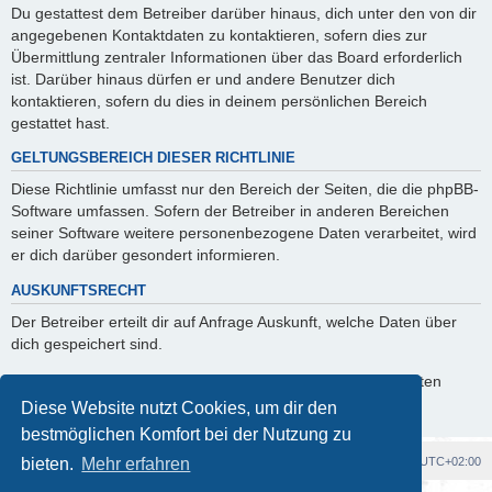
Du gestattest dem Betreiber darüber hinaus, dich unter den von dir
angegebenen Kontaktdaten zu kontaktieren, sofern dies zur
Übermittlung zentraler Informationen über das Board erforderlich
ist. Darüber hinaus dürfen er und andere Benutzer dich
kontaktieren, sofern du dies in deinem persönlichen Bereich
gestattet hast.
GELTUNGSBEREICH DIESER RICHTLINIE
Diese Richtlinie umfasst nur den Bereich der Seiten, die die phpBB-
Software umfassen. Sofern der Betreiber in anderen Bereichen
seiner Software weitere personenbezogene Daten verarbeitet, wird
er dich darüber gesondert informieren.
AUSKUNFTSRECHT
Der Betreiber erteilt dir auf Anfrage Auskunft, welche Daten über
dich gespeichert sind.
Du kannst jederzeit die Löschung bzw. Sperrung deiner Daten
verlangen. Kontaktiere hierzu bitte den Betreiber.
Diese Website nutzt Cookies, um dir den
bestmöglichen Komfort bei der Nutzung zu
Foren-Übersicht
Alle Cookies löschen
Alle Zeiten sind
UTC+02:00
bieten.
Mehr erfahren