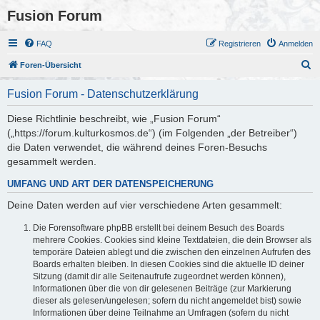
Fusion Forum
FAQ
Registrieren
Anmelden
S
Foren-Übersicht
u
Fusion Forum - Datenschutzerklärung
c
h
Diese Richtlinie beschreibt, wie „Fusion Forum“
(„https://forum.kulturkosmos.de“) (im Folgenden „der Betreiber“)
e
die Daten verwendet, die während deines Foren-Besuchs
gesammelt werden.
UMFANG UND ART DER DATENSPEICHERUNG
Deine Daten werden auf vier verschiedene Arten gesammelt:
Die Forensoftware phpBB erstellt bei deinem Besuch des Boards
mehrere Cookies. Cookies sind kleine Textdateien, die dein Browser als
temporäre Dateien ablegt und die zwischen den einzelnen Aufrufen des
Boards erhalten bleiben. In diesen Cookies sind die aktuelle ID deiner
Sitzung (damit dir alle Seitenaufrufe zugeordnet werden können),
Informationen über die von dir gelesenen Beiträge (zur Markierung
dieser als gelesen/ungelesen; sofern du nicht angemeldet bist) sowie
Informationen über deine Teilnahme an Umfragen (sofern du nicht