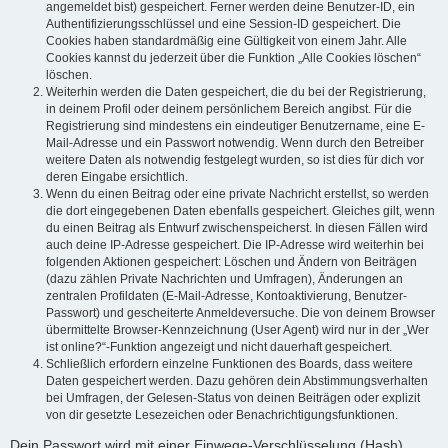
angemeldet bist) gespeichert. Ferner werden deine Benutzer-ID, ein
Authentifizierungsschlüssel und eine Session-ID gespeichert. Die
Cookies haben standardmäßig eine Gültigkeit von einem Jahr. Alle
Cookies kannst du jederzeit über die Funktion „Alle Cookies löschen“
löschen.
Weiterhin werden die Daten gespeichert, die du bei der Registrierung,
in deinem Profil oder deinem persönlichem Bereich angibst. Für die
Registrierung sind mindestens ein eindeutiger Benutzername, eine E-
Mail-Adresse und ein Passwort notwendig. Wenn durch den Betreiber
weitere Daten als notwendig festgelegt wurden, so ist dies für dich vor
deren Eingabe ersichtlich.
Wenn du einen Beitrag oder eine private Nachricht erstellst, so werden
die dort eingegebenen Daten ebenfalls gespeichert. Gleiches gilt, wenn
du einen Beitrag als Entwurf zwischenspeicherst. In diesen Fällen wird
auch deine IP-Adresse gespeichert. Die IP-Adresse wird weiterhin bei
folgenden Aktionen gespeichert: Löschen und Ändern von Beiträgen
(dazu zählen Private Nachrichten und Umfragen), Änderungen an
zentralen Profildaten (E-Mail-Adresse, Kontoaktivierung, Benutzer-
Passwort) und gescheiterte Anmeldeversuche. Die von deinem Browser
übermittelte Browser-Kennzeichnung (User Agent) wird nur in der „Wer
ist online?“-Funktion angezeigt und nicht dauerhaft gespeichert.
Schließlich erfordern einzelne Funktionen des Boards, dass weitere
Daten gespeichert werden. Dazu gehören dein Abstimmungsverhalten
bei Umfragen, der Gelesen-Status von deinen Beiträgen oder explizit
von dir gesetzte Lesezeichen oder Benachrichtigungsfunktionen.
Dein Passwort wird mit einer Einwege-Verschlüsselung (Hash)