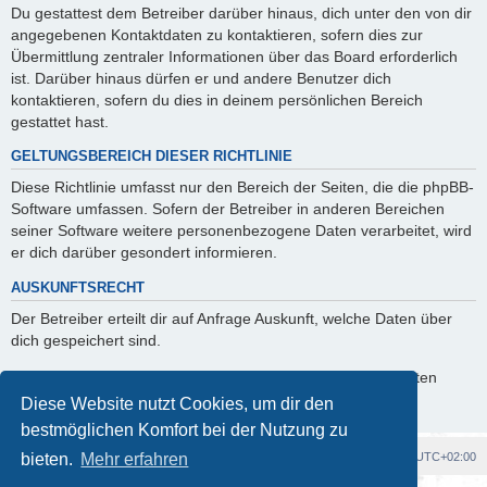
Du gestattest dem Betreiber darüber hinaus, dich unter den von dir
angegebenen Kontaktdaten zu kontaktieren, sofern dies zur
Übermittlung zentraler Informationen über das Board erforderlich
ist. Darüber hinaus dürfen er und andere Benutzer dich
kontaktieren, sofern du dies in deinem persönlichen Bereich
gestattet hast.
GELTUNGSBEREICH DIESER RICHTLINIE
Diese Richtlinie umfasst nur den Bereich der Seiten, die die phpBB-
Software umfassen. Sofern der Betreiber in anderen Bereichen
seiner Software weitere personenbezogene Daten verarbeitet, wird
er dich darüber gesondert informieren.
AUSKUNFTSRECHT
Der Betreiber erteilt dir auf Anfrage Auskunft, welche Daten über
dich gespeichert sind.
Du kannst jederzeit die Löschung bzw. Sperrung deiner Daten
verlangen. Kontaktiere hierzu bitte den Betreiber.
Diese Website nutzt Cookies, um dir den
bestmöglichen Komfort bei der Nutzung zu
Foren-Übersicht
Alle Cookies löschen
Alle Zeiten sind
UTC+02:00
bieten.
Mehr erfahren