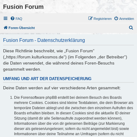
Fusion Forum
FAQ
Registrieren
Anmelden
S
Foren-Übersicht
u
Fusion Forum - Datenschutzerklärung
c
h
Diese Richtlinie beschreibt, wie „Fusion Forum“
(„https://forum.kulturkosmos.de“) (im Folgenden „der Betreiber“)
e
die Daten verwendet, die während deines Foren-Besuchs
gesammelt werden.
UMFANG UND ART DER DATENSPEICHERUNG
Deine Daten werden auf vier verschiedene Arten gesammelt:
Die Forensoftware phpBB erstellt bei deinem Besuch des Boards
mehrere Cookies. Cookies sind kleine Textdateien, die dein Browser als
temporäre Dateien ablegt und die zwischen den einzelnen Aufrufen des
Boards erhalten bleiben. In diesen Cookies sind die aktuelle ID deiner
Sitzung (damit dir alle Seitenaufrufe zugeordnet werden können),
Informationen über die von dir gelesenen Beiträge (zur Markierung
dieser als gelesen/ungelesen; sofern du nicht angemeldet bist) sowie
Informationen über deine Teilnahme an Umfragen (sofern du nicht