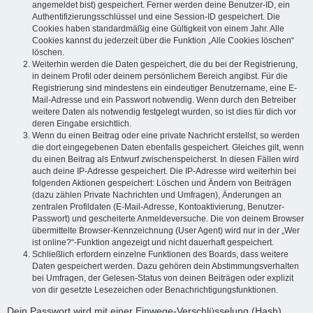
angemeldet bist) gespeichert. Ferner werden deine Benutzer-ID, ein
Authentifizierungsschlüssel und eine Session-ID gespeichert. Die
Cookies haben standardmäßig eine Gültigkeit von einem Jahr. Alle
Cookies kannst du jederzeit über die Funktion „Alle Cookies löschen“
löschen.
Weiterhin werden die Daten gespeichert, die du bei der Registrierung,
in deinem Profil oder deinem persönlichem Bereich angibst. Für die
Registrierung sind mindestens ein eindeutiger Benutzername, eine E-
Mail-Adresse und ein Passwort notwendig. Wenn durch den Betreiber
weitere Daten als notwendig festgelegt wurden, so ist dies für dich vor
deren Eingabe ersichtlich.
Wenn du einen Beitrag oder eine private Nachricht erstellst, so werden
die dort eingegebenen Daten ebenfalls gespeichert. Gleiches gilt, wenn
du einen Beitrag als Entwurf zwischenspeicherst. In diesen Fällen wird
auch deine IP-Adresse gespeichert. Die IP-Adresse wird weiterhin bei
folgenden Aktionen gespeichert: Löschen und Ändern von Beiträgen
(dazu zählen Private Nachrichten und Umfragen), Änderungen an
zentralen Profildaten (E-Mail-Adresse, Kontoaktivierung, Benutzer-
Passwort) und gescheiterte Anmeldeversuche. Die von deinem Browser
übermittelte Browser-Kennzeichnung (User Agent) wird nur in der „Wer
ist online?“-Funktion angezeigt und nicht dauerhaft gespeichert.
Schließlich erfordern einzelne Funktionen des Boards, dass weitere
Daten gespeichert werden. Dazu gehören dein Abstimmungsverhalten
bei Umfragen, der Gelesen-Status von deinen Beiträgen oder explizit
von dir gesetzte Lesezeichen oder Benachrichtigungsfunktionen.
Dein Passwort wird mit einer Einwege-Verschlüsselung (Hash)