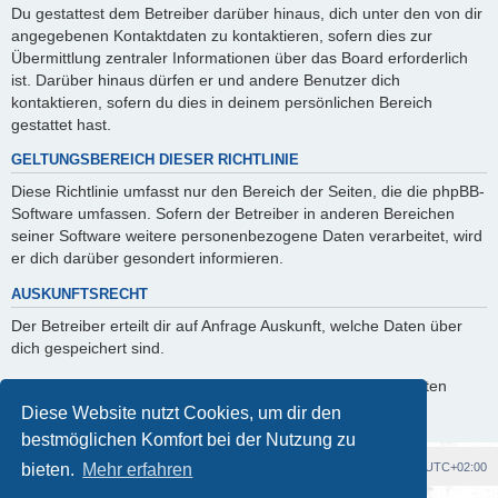
Du gestattest dem Betreiber darüber hinaus, dich unter den von dir
angegebenen Kontaktdaten zu kontaktieren, sofern dies zur
Übermittlung zentraler Informationen über das Board erforderlich
ist. Darüber hinaus dürfen er und andere Benutzer dich
kontaktieren, sofern du dies in deinem persönlichen Bereich
gestattet hast.
GELTUNGSBEREICH DIESER RICHTLINIE
Diese Richtlinie umfasst nur den Bereich der Seiten, die die phpBB-
Software umfassen. Sofern der Betreiber in anderen Bereichen
seiner Software weitere personenbezogene Daten verarbeitet, wird
er dich darüber gesondert informieren.
AUSKUNFTSRECHT
Der Betreiber erteilt dir auf Anfrage Auskunft, welche Daten über
dich gespeichert sind.
Du kannst jederzeit die Löschung bzw. Sperrung deiner Daten
verlangen. Kontaktiere hierzu bitte den Betreiber.
Diese Website nutzt Cookies, um dir den
bestmöglichen Komfort bei der Nutzung zu
Foren-Übersicht
Alle Cookies löschen
Alle Zeiten sind
UTC+02:00
bieten.
Mehr erfahren