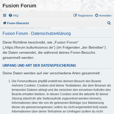
Fusion Forum
FAQ
Registrieren
Anmelden
S
Foren-Übersicht
u
Fusion Forum - Datenschutzerklärung
c
h
Diese Richtlinie beschreibt, wie „Fusion Forum“
(„https://forum.kulturkosmos.de“) (im Folgenden „der Betreiber“)
e
die Daten verwendet, die während deines Foren-Besuchs
gesammelt werden.
UMFANG UND ART DER DATENSPEICHERUNG
Deine Daten werden auf vier verschiedene Arten gesammelt:
Die Forensoftware phpBB erstellt bei deinem Besuch des Boards
mehrere Cookies. Cookies sind kleine Textdateien, die dein Browser als
temporäre Dateien ablegt und die zwischen den einzelnen Aufrufen des
Boards erhalten bleiben. In diesen Cookies sind die aktuelle ID deiner
Sitzung (damit dir alle Seitenaufrufe zugeordnet werden können),
Informationen über die von dir gelesenen Beiträge (zur Markierung
dieser als gelesen/ungelesen; sofern du nicht angemeldet bist) sowie
Informationen über deine Teilnahme an Umfragen (sofern du nicht