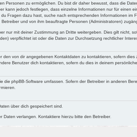
n Personen zu ermöglichen. Du bist dir daher bewusst, dass die Daten d
ber kann jedoch festlegen, dass einzelne Informationen nur für einen ei
n du Fragen dazu hast, suche nach entsprechenden Informationen im Fo
n Betreiber und von ihm beauftragte Personen (Administratoren) zugäng
r nur mit deiner Zustimmung an Dritte weitergeben. Dies gilt nicht, s
n) verpflichtet ist oder die Daten zur Durchsetzung rechtlicher Interes
er den von dir angegebenen Kontaktdaten zu kontaktieren, sofern dies 
andere Benutzer dich kontaktieren, sofern du dies in deinem persönliche
, die die phpBB-Software umfassen. Sofern der Betreiber in anderen Be
ormieren.
 Daten über dich gespeichert sind.
 Daten verlangen. Kontaktiere hierzu bitte den Betreiber.