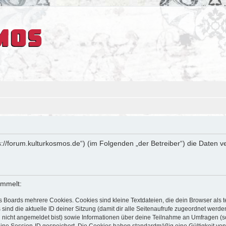
tps://forum.kulturkosmos.de“) (im Folgenden „der Betreiber“) die Date
ammelt:
s Boards mehrere Cookies. Cookies sind kleine Textdateien, die dein Browser als
 sind die aktuelle ID deiner Sitzung (damit dir alle Seitenaufrufe zugeordnet werd
u nicht angemeldet bist) sowie Informationen über deine Teilnahme an Umfragen (s
eine Session-ID gespeichert. Die Cookies haben standardmäßig eine Gültigkeit von 