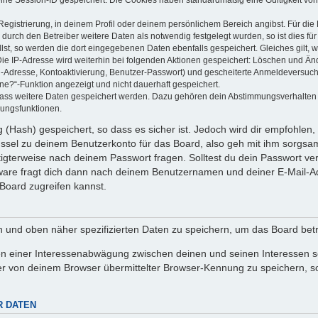
Registrierung, in deinem Profil oder deinem persönlichem Bereich angibst. Für di
rch den Betreiber weitere Daten als notwendig festgelegt wurden, so ist dies für 
llst, so werden die dort eingegebenen Daten ebenfalls gespeichert. Gleiches gilt, 
Die IP-Adresse wird weiterhin bei folgenden Aktionen gespeichert: Löschen und Än
l-Adresse, Kontoaktivierung, Benutzer-Passwort) und gescheiterte Anmeldeversuch
ine?“-Funktion angezeigt und nicht dauerhaft gespeichert.
 dass weitere Daten gespeichert werden. Dazu gehören dein Abstimmungsverhalten
gungsfunktionen.
(Hash) gespeichert, so dass es sicher ist. Jedoch wird dir empfohlen, 
ssel zu deinem Benutzerkonto für das Board, also geh mit ihm sorgsam
htigterweise nach deinem Passwort fragen. Solltest du dein Passwort v
are fragt dich dann nach deinem Benutzernamen und deiner E-Mail-Ad
Board zugreifen kannst.
en und oben näher spezifizierten Daten zu speichern, um das Board bet
en einer Interessenabwägung zwischen deinen und seinen Interessen sow
r von deinem Browser übermittelter Browser-Kennung zu speichern, so
R DATEN