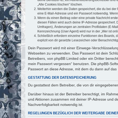
„Alle Cookies löschen“ löschen.
Weiterhin werden die Daten gespeichert, die du bei der 
eine E-Mail-Adresse und ein Passwort notwendig. Wenn du
Wenn du einen Beitrag oder eine private Nachricht erste
diesen Fällen wird auch deine IP-Adresse gespeichert. 
Umfragen), Änderungen an zentralen Profildaten (E-Mai
Kennzeichnung (User Agent) wird nur in der „Wer ist onl
Schließlich erfordern einzelne Funktionen des Boards,
explizit von dir gesetzte Lesezeichen oder Benachrichti
Dein Passwort wird mit einer Einwege-Verschlüsselung 
Webseiten zu verwenden. Das Passwort ist dein Schlü
Betreibers, von phpBB Limited oder ein Dritter berec
mein Passwort vergessen“ benutzen. Die phpBB-Softw
Passwort an diese Adresse, mit dem du dann auf das 
GESTATTUNG DER DATENSPEICHERUNG
Du gestattest dem Betreiber, die von dir eingegeben
Darüber hinaus ist der Betreiber berechtigt, im Rahm
und Aktionen zusammen mit deiner IP-Adresse und de
Nachverfolgbarkeit notwendig ist.
REGELUNGEN BEZÜGLICH DER WEITERGABE DEINE