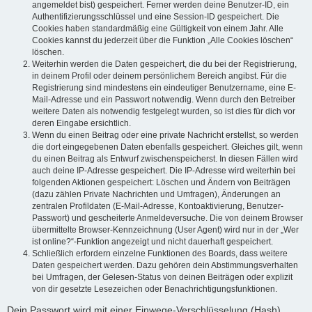
angemeldet bist) gespeichert. Ferner werden deine Benutzer-ID, ein
Authentifizierungsschlüssel und eine Session-ID gespeichert. Die
Cookies haben standardmäßig eine Gültigkeit von einem Jahr. Alle
Cookies kannst du jederzeit über die Funktion „Alle Cookies löschen“
löschen.
Weiterhin werden die Daten gespeichert, die du bei der Registrierung,
in deinem Profil oder deinem persönlichem Bereich angibst. Für die
Registrierung sind mindestens ein eindeutiger Benutzername, eine E-
Mail-Adresse und ein Passwort notwendig. Wenn durch den Betreiber
weitere Daten als notwendig festgelegt wurden, so ist dies für dich vor
deren Eingabe ersichtlich.
Wenn du einen Beitrag oder eine private Nachricht erstellst, so werden
die dort eingegebenen Daten ebenfalls gespeichert. Gleiches gilt, wenn
du einen Beitrag als Entwurf zwischenspeicherst. In diesen Fällen wird
auch deine IP-Adresse gespeichert. Die IP-Adresse wird weiterhin bei
folgenden Aktionen gespeichert: Löschen und Ändern von Beiträgen
(dazu zählen Private Nachrichten und Umfragen), Änderungen an
zentralen Profildaten (E-Mail-Adresse, Kontoaktivierung, Benutzer-
Passwort) und gescheiterte Anmeldeversuche. Die von deinem Browser
übermittelte Browser-Kennzeichnung (User Agent) wird nur in der „Wer
ist online?“-Funktion angezeigt und nicht dauerhaft gespeichert.
Schließlich erfordern einzelne Funktionen des Boards, dass weitere
Daten gespeichert werden. Dazu gehören dein Abstimmungsverhalten
bei Umfragen, der Gelesen-Status von deinen Beiträgen oder explizit
von dir gesetzte Lesezeichen oder Benachrichtigungsfunktionen.
Dein Passwort wird mit einer Einwege-Verschlüsselung (Hash)