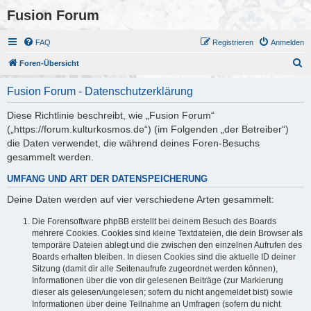
Fusion Forum
FAQ
Registrieren
Anmelden
S
Foren-Übersicht
u
Fusion Forum - Datenschutzerklärung
c
h
Diese Richtlinie beschreibt, wie „Fusion Forum“
(„https://forum.kulturkosmos.de“) (im Folgenden „der Betreiber“)
e
die Daten verwendet, die während deines Foren-Besuchs
gesammelt werden.
UMFANG UND ART DER DATENSPEICHERUNG
Deine Daten werden auf vier verschiedene Arten gesammelt:
Die Forensoftware phpBB erstellt bei deinem Besuch des Boards
mehrere Cookies. Cookies sind kleine Textdateien, die dein Browser als
temporäre Dateien ablegt und die zwischen den einzelnen Aufrufen des
Boards erhalten bleiben. In diesen Cookies sind die aktuelle ID deiner
Sitzung (damit dir alle Seitenaufrufe zugeordnet werden können),
Informationen über die von dir gelesenen Beiträge (zur Markierung
dieser als gelesen/ungelesen; sofern du nicht angemeldet bist) sowie
Informationen über deine Teilnahme an Umfragen (sofern du nicht