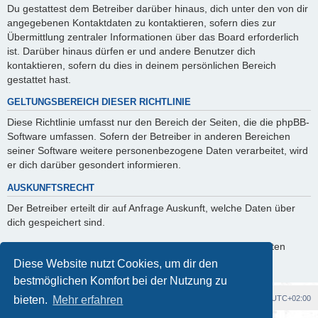
Du gestattest dem Betreiber darüber hinaus, dich unter den von dir
angegebenen Kontaktdaten zu kontaktieren, sofern dies zur
Übermittlung zentraler Informationen über das Board erforderlich
ist. Darüber hinaus dürfen er und andere Benutzer dich
kontaktieren, sofern du dies in deinem persönlichen Bereich
gestattet hast.
GELTUNGSBEREICH DIESER RICHTLINIE
Diese Richtlinie umfasst nur den Bereich der Seiten, die die phpBB-
Software umfassen. Sofern der Betreiber in anderen Bereichen
seiner Software weitere personenbezogene Daten verarbeitet, wird
er dich darüber gesondert informieren.
AUSKUNFTSRECHT
Der Betreiber erteilt dir auf Anfrage Auskunft, welche Daten über
dich gespeichert sind.
Du kannst jederzeit die Löschung bzw. Sperrung deiner Daten
verlangen. Kontaktiere hierzu bitte den Betreiber.
Diese Website nutzt Cookies, um dir den
bestmöglichen Komfort bei der Nutzung zu
Foren-Übersicht
Alle Cookies löschen
Alle Zeiten sind
UTC+02:00
bieten.
Mehr erfahren