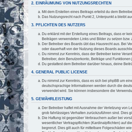
2. EINRÄUMUNG VON NUTZUNGSRECHTEN
Mit dem Erstellen eines Beitrags erteilst du dem Betrei
Das Nutzungsrecht nach Punkt 2, Unterpunkt a bleibt 
3. PFLICHTEN DES NUTZERS
Du erklärst mit der Erstellung eines Beitrags, dass er ke
Beiträgen verwendeten Links und Bilder zu setzen bzw.
Der Betreiber des Boards übt das Hausrecht aus. Bei V
oder dauerhaft von der Nutzung dieses Boards ausschlie
Du nimmst zur Kenntnis, dass der Betreiber keine Verantw
Betreiber, dein Benutzerkonto, Beiträge und Funktionen 
Du gestattest dem Betreiber darüber hinaus, deine Beit
4. GENERAL PUBLIC LICENSE
Du nimmst zur Kenntnis, dass es sich bei phpBB um eine
deutschsprachige Informationen werden durch die deuts
verwendet wird. Sie können insbesondere die Verwendun
5. GEWÄHRLEISTUNG
Der Betreiber haftet mit Ausnahme der Verletzung von Le
grob fahrlässiges Verhalten zurückzuführen sind. Dies 
Die Haftung ist gegenüber Verbrauchern außer bei vors
wesentlicher Vertragspflichten (Kardinalpflichten) auf
begrenzt. Dies gilt auch für mittelbare Folgeschäden 