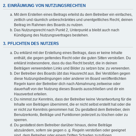
2. EINRÄUMUNG VON NUTZUNGSRECHTEN
Mit dem Erstellen eines Beitrags erteilst du dem Betreiber ein einfaches,
zeitlich und räumlich unbeschränktes und unentgeltliches Recht, deinen
Beitrag im Rahmen des Boards zu nutzen.
Das Nutzungsrecht nach Punkt 2, Unterpunkt a bleibt auch nach
Kündigung des Nutzungsvertrages bestehen.
3. PFLICHTEN DES NUTZERS
Du erklärst mit der Erstellung eines Beitrags, dass er keine Inhalte
enthält, die gegen geltendes Recht oder die guten Sitten verstoßen. Du
erklärst insbesondere, dass du das Recht besitzt, die in deinen
Beiträgen verwendeten Links und Bilder zu setzen bzw. zu verwenden.
Der Betreiber des Boards übt das Hausrecht aus. Bei Verstößen gegen
diese Nutzungsbedingungen oder anderer im Board veröffentlichten
Regeln kann der Betreiber dich nach Abmahnung zeitweise oder
dauerhaft von der Nutzung dieses Boards ausschließen und dir ein
Hausverbot erteilen.
Du nimmst zur Kenntnis, dass der Betreiber keine Verantwortung für die
Inhalte von Beiträgen übernimmt, die er nicht selbst erstellt hat oder die
er nicht zur Kenntnis genommen hat. Du gestattest dem Betreiber, dein
Benutzerkonto, Beiträge und Funktionen jederzeit zu löschen oder zu
sperren.
Du gestattest dem Betreiber darüber hinaus, deine Beiträge
abzuändern, sofern sie gegen o. g. Regeln verstoßen oder geeignet
sind, dem Betreiber oder einem Dritten Schaden zuzufügen.