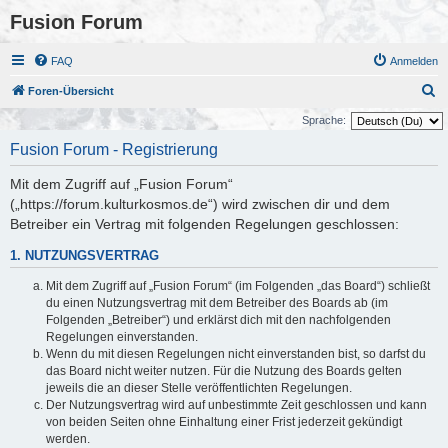
Fusion Forum
FAQ
Anmelden
S
Foren-Übersicht
u
Sprache:
c
Fusion Forum - Registrierung
h
Mit dem Zugriff auf „Fusion Forum“
e
(„https://forum.kulturkosmos.de“) wird zwischen dir und dem
Betreiber ein Vertrag mit folgenden Regelungen geschlossen:
1. NUTZUNGSVERTRAG
Mit dem Zugriff auf „Fusion Forum“ (im Folgenden „das Board“) schließt
du einen Nutzungsvertrag mit dem Betreiber des Boards ab (im
Folgenden „Betreiber“) und erklärst dich mit den nachfolgenden
Regelungen einverstanden.
Wenn du mit diesen Regelungen nicht einverstanden bist, so darfst du
das Board nicht weiter nutzen. Für die Nutzung des Boards gelten
jeweils die an dieser Stelle veröffentlichten Regelungen.
Der Nutzungsvertrag wird auf unbestimmte Zeit geschlossen und kann
von beiden Seiten ohne Einhaltung einer Frist jederzeit gekündigt
werden.