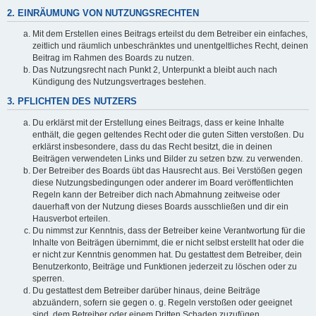
2. EINRÄUMUNG VON NUTZUNGSRECHTEN
Mit dem Erstellen eines Beitrags erteilst du dem Betreiber ein einfaches,
zeitlich und räumlich unbeschränktes und unentgeltliches Recht, deinen
Beitrag im Rahmen des Boards zu nutzen.
Das Nutzungsrecht nach Punkt 2, Unterpunkt a bleibt auch nach
Kündigung des Nutzungsvertrages bestehen.
3. PFLICHTEN DES NUTZERS
Du erklärst mit der Erstellung eines Beitrags, dass er keine Inhalte
enthält, die gegen geltendes Recht oder die guten Sitten verstoßen. Du
erklärst insbesondere, dass du das Recht besitzt, die in deinen
Beiträgen verwendeten Links und Bilder zu setzen bzw. zu verwenden.
Der Betreiber des Boards übt das Hausrecht aus. Bei Verstößen gegen
diese Nutzungsbedingungen oder anderer im Board veröffentlichten
Regeln kann der Betreiber dich nach Abmahnung zeitweise oder
dauerhaft von der Nutzung dieses Boards ausschließen und dir ein
Hausverbot erteilen.
Du nimmst zur Kenntnis, dass der Betreiber keine Verantwortung für die
Inhalte von Beiträgen übernimmt, die er nicht selbst erstellt hat oder die
er nicht zur Kenntnis genommen hat. Du gestattest dem Betreiber, dein
Benutzerkonto, Beiträge und Funktionen jederzeit zu löschen oder zu
sperren.
Du gestattest dem Betreiber darüber hinaus, deine Beiträge
abzuändern, sofern sie gegen o. g. Regeln verstoßen oder geeignet
sind, dem Betreiber oder einem Dritten Schaden zuzufügen.