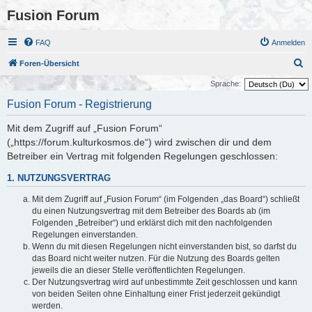
Fusion Forum
FAQ
Anmelden
S
Foren-Übersicht
u
Sprache:
c
Fusion Forum - Registrierung
h
Mit dem Zugriff auf „Fusion Forum“
e
(„https://forum.kulturkosmos.de“) wird zwischen dir und dem
Betreiber ein Vertrag mit folgenden Regelungen geschlossen:
1. NUTZUNGSVERTRAG
Mit dem Zugriff auf „Fusion Forum“ (im Folgenden „das Board“) schließt
du einen Nutzungsvertrag mit dem Betreiber des Boards ab (im
Folgenden „Betreiber“) und erklärst dich mit den nachfolgenden
Regelungen einverstanden.
Wenn du mit diesen Regelungen nicht einverstanden bist, so darfst du
das Board nicht weiter nutzen. Für die Nutzung des Boards gelten
jeweils die an dieser Stelle veröffentlichten Regelungen.
Der Nutzungsvertrag wird auf unbestimmte Zeit geschlossen und kann
von beiden Seiten ohne Einhaltung einer Frist jederzeit gekündigt
werden.