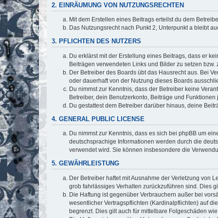
2. EINRÄUMUNG VON NUTZUNGSRECHTEN
Mit dem Erstellen eines Beitrags erteilst du dem Betrei
Das Nutzungsrecht nach Punkt 2, Unterpunkt a bleibt 
3. PFLICHTEN DES NUTZERS
Du erklärst mit der Erstellung eines Beitrags, dass er ke
Beiträgen verwendeten Links und Bilder zu setzen bzw.
Der Betreiber des Boards übt das Hausrecht aus. Bei V
oder dauerhaft von der Nutzung dieses Boards ausschlie
Du nimmst zur Kenntnis, dass der Betreiber keine Verantw
Betreiber, dein Benutzerkonto, Beiträge und Funktionen 
Du gestattest dem Betreiber darüber hinaus, deine Beit
4. GENERAL PUBLIC LICENSE
Du nimmst zur Kenntnis, dass es sich bei phpBB um eine
deutschsprachige Informationen werden durch die deuts
verwendet wird. Sie können insbesondere die Verwendun
5. GEWÄHRLEISTUNG
Der Betreiber haftet mit Ausnahme der Verletzung von Le
grob fahrlässiges Verhalten zurückzuführen sind. Dies 
Die Haftung ist gegenüber Verbrauchern außer bei vors
wesentlicher Vertragspflichten (Kardinalpflichten) auf
begrenzt. Dies gilt auch für mittelbare Folgeschäden 