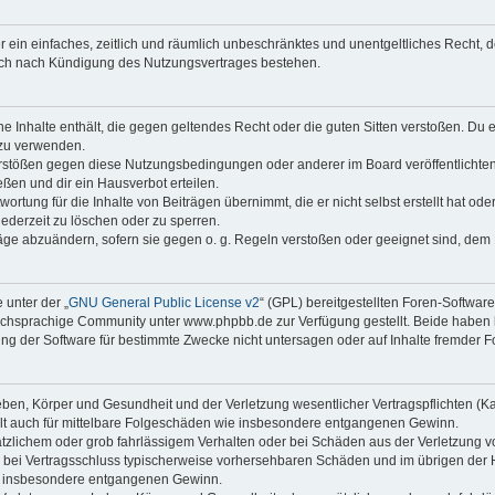
ber ein einfaches, zeitlich und räumlich unbeschränktes und unentgeltliches Recht
auch nach Kündigung des Nutzungsvertrages bestehen.
ine Inhalte enthält, die gegen geltendes Recht oder die guten Sitten verstoßen. Du 
 zu verwenden.
erstößen gegen diese Nutzungsbedingungen oder anderer im Board veröffentlichte
ßen und dir ein Hausverbot erteilen.
ortung für die Inhalte von Beiträgen übernimmt, die er nicht selbst erstellt hat od
jederzeit zu löschen oder zu sperren.
räge abzuändern, sofern sie gegen o. g. Regeln verstoßen oder geeignet sind, dem
 unter der „
GNU General Public License v2
“ (GPL) bereitgestellten Foren-Softwa
chsprachige Community unter www.phpbb.de zur Verfügung gestellt. Beide haben ke
g der Software für bestimmte Zwecke nicht untersagen oder auf Inhalte fremder F
ben, Körper und Gesundheit und der Verletzung wesentlicher Vertragspflichten (Kard
gilt auch für mittelbare Folgeschäden wie insbesondere entgangenen Gewinn.
ätzlichem oder grob fahrlässigem Verhalten oder bei Schäden aus der Verletzung 
 die bei Vertragsschluss typischerweise vorhersehbaren Schäden und im übrigen de
wie insbesondere entgangenen Gewinn.