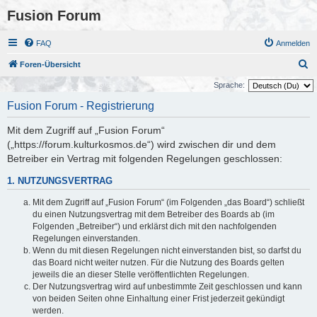
Fusion Forum
FAQ
Anmelden
S
Foren-Übersicht
u
Sprache:
c
Fusion Forum - Registrierung
h
Mit dem Zugriff auf „Fusion Forum“
e
(„https://forum.kulturkosmos.de“) wird zwischen dir und dem
Betreiber ein Vertrag mit folgenden Regelungen geschlossen:
1. NUTZUNGSVERTRAG
Mit dem Zugriff auf „Fusion Forum“ (im Folgenden „das Board“) schließt
du einen Nutzungsvertrag mit dem Betreiber des Boards ab (im
Folgenden „Betreiber“) und erklärst dich mit den nachfolgenden
Regelungen einverstanden.
Wenn du mit diesen Regelungen nicht einverstanden bist, so darfst du
das Board nicht weiter nutzen. Für die Nutzung des Boards gelten
jeweils die an dieser Stelle veröffentlichten Regelungen.
Der Nutzungsvertrag wird auf unbestimmte Zeit geschlossen und kann
von beiden Seiten ohne Einhaltung einer Frist jederzeit gekündigt
werden.