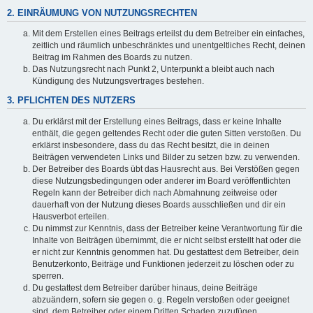
2. EINRÄUMUNG VON NUTZUNGSRECHTEN
Mit dem Erstellen eines Beitrags erteilst du dem Betreiber ein einfaches,
zeitlich und räumlich unbeschränktes und unentgeltliches Recht, deinen
Beitrag im Rahmen des Boards zu nutzen.
Das Nutzungsrecht nach Punkt 2, Unterpunkt a bleibt auch nach
Kündigung des Nutzungsvertrages bestehen.
3. PFLICHTEN DES NUTZERS
Du erklärst mit der Erstellung eines Beitrags, dass er keine Inhalte
enthält, die gegen geltendes Recht oder die guten Sitten verstoßen. Du
erklärst insbesondere, dass du das Recht besitzt, die in deinen
Beiträgen verwendeten Links und Bilder zu setzen bzw. zu verwenden.
Der Betreiber des Boards übt das Hausrecht aus. Bei Verstößen gegen
diese Nutzungsbedingungen oder anderer im Board veröffentlichten
Regeln kann der Betreiber dich nach Abmahnung zeitweise oder
dauerhaft von der Nutzung dieses Boards ausschließen und dir ein
Hausverbot erteilen.
Du nimmst zur Kenntnis, dass der Betreiber keine Verantwortung für die
Inhalte von Beiträgen übernimmt, die er nicht selbst erstellt hat oder die
er nicht zur Kenntnis genommen hat. Du gestattest dem Betreiber, dein
Benutzerkonto, Beiträge und Funktionen jederzeit zu löschen oder zu
sperren.
Du gestattest dem Betreiber darüber hinaus, deine Beiträge
abzuändern, sofern sie gegen o. g. Regeln verstoßen oder geeignet
sind, dem Betreiber oder einem Dritten Schaden zuzufügen.