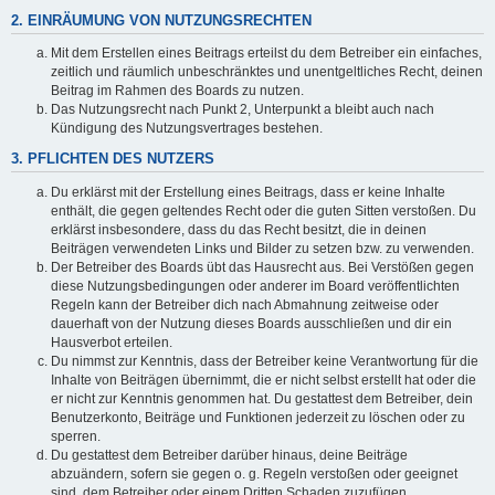
2. EINRÄUMUNG VON NUTZUNGSRECHTEN
Mit dem Erstellen eines Beitrags erteilst du dem Betreiber ein einfaches,
zeitlich und räumlich unbeschränktes und unentgeltliches Recht, deinen
Beitrag im Rahmen des Boards zu nutzen.
Das Nutzungsrecht nach Punkt 2, Unterpunkt a bleibt auch nach
Kündigung des Nutzungsvertrages bestehen.
3. PFLICHTEN DES NUTZERS
Du erklärst mit der Erstellung eines Beitrags, dass er keine Inhalte
enthält, die gegen geltendes Recht oder die guten Sitten verstoßen. Du
erklärst insbesondere, dass du das Recht besitzt, die in deinen
Beiträgen verwendeten Links und Bilder zu setzen bzw. zu verwenden.
Der Betreiber des Boards übt das Hausrecht aus. Bei Verstößen gegen
diese Nutzungsbedingungen oder anderer im Board veröffentlichten
Regeln kann der Betreiber dich nach Abmahnung zeitweise oder
dauerhaft von der Nutzung dieses Boards ausschließen und dir ein
Hausverbot erteilen.
Du nimmst zur Kenntnis, dass der Betreiber keine Verantwortung für die
Inhalte von Beiträgen übernimmt, die er nicht selbst erstellt hat oder die
er nicht zur Kenntnis genommen hat. Du gestattest dem Betreiber, dein
Benutzerkonto, Beiträge und Funktionen jederzeit zu löschen oder zu
sperren.
Du gestattest dem Betreiber darüber hinaus, deine Beiträge
abzuändern, sofern sie gegen o. g. Regeln verstoßen oder geeignet
sind, dem Betreiber oder einem Dritten Schaden zuzufügen.