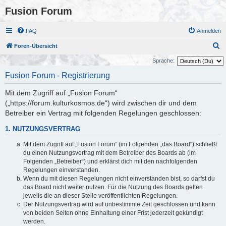
Fusion Forum
FAQ
Anmelden
S
Foren-Übersicht
u
Sprache:
c
Fusion Forum - Registrierung
h
Mit dem Zugriff auf „Fusion Forum“
e
(„https://forum.kulturkosmos.de“) wird zwischen dir und dem
Betreiber ein Vertrag mit folgenden Regelungen geschlossen:
1. NUTZUNGSVERTRAG
Mit dem Zugriff auf „Fusion Forum“ (im Folgenden „das Board“) schließt
du einen Nutzungsvertrag mit dem Betreiber des Boards ab (im
Folgenden „Betreiber“) und erklärst dich mit den nachfolgenden
Regelungen einverstanden.
Wenn du mit diesen Regelungen nicht einverstanden bist, so darfst du
das Board nicht weiter nutzen. Für die Nutzung des Boards gelten
jeweils die an dieser Stelle veröffentlichten Regelungen.
Der Nutzungsvertrag wird auf unbestimmte Zeit geschlossen und kann
von beiden Seiten ohne Einhaltung einer Frist jederzeit gekündigt
werden.