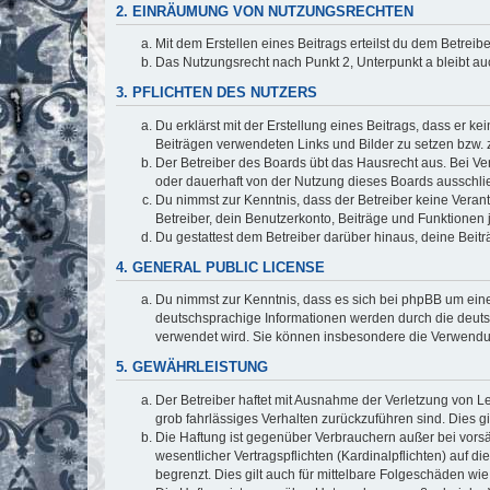
2. EINRÄUMUNG VON NUTZUNGSRECHTEN
Mit dem Erstellen eines Beitrags erteilst du dem Betrei
Das Nutzungsrecht nach Punkt 2, Unterpunkt a bleibt 
3. PFLICHTEN DES NUTZERS
Du erklärst mit der Erstellung eines Beitrags, dass er ke
Beiträgen verwendeten Links und Bilder zu setzen bzw.
Der Betreiber des Boards übt das Hausrecht aus. Bei V
oder dauerhaft von der Nutzung dieses Boards ausschlie
Du nimmst zur Kenntnis, dass der Betreiber keine Verantw
Betreiber, dein Benutzerkonto, Beiträge und Funktionen 
Du gestattest dem Betreiber darüber hinaus, deine Beit
4. GENERAL PUBLIC LICENSE
Du nimmst zur Kenntnis, dass es sich bei phpBB um eine
deutschsprachige Informationen werden durch die deuts
verwendet wird. Sie können insbesondere die Verwendun
5. GEWÄHRLEISTUNG
Der Betreiber haftet mit Ausnahme der Verletzung von Le
grob fahrlässiges Verhalten zurückzuführen sind. Dies 
Die Haftung ist gegenüber Verbrauchern außer bei vors
wesentlicher Vertragspflichten (Kardinalpflichten) auf
begrenzt. Dies gilt auch für mittelbare Folgeschäden 