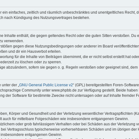
ber ein einfaches, zeitlich und räumlich unbeschränktes und unentgeltliches Recht
auch nach Kündigung des Nutzungsvertrages bestehen.
ine Inhalte enthält, die gegen geltendes Recht oder die guten Sitten verstoßen. Du 
 zu verwenden.
erstößen gegen diese Nutzungsbedingungen oder anderer im Board veröffentlichte
ßen und dir ein Hausverbot erteilen.
ortung für die Inhalte von Beiträgen übernimmt, die er nicht selbst erstellt hat od
jederzeit zu löschen oder zu sperren.
räge abzuändern, sofern sie gegen o. g. Regeln verstoßen oder geeignet sind, dem
 unter der „
GNU General Public License v2
“ (GPL) bereitgestellten Foren-Softwa
chsprachige Community unter www.phpbb.de zur Verfügung gestellt. Beide haben ke
g der Software für bestimmte Zwecke nicht untersagen oder auf Inhalte fremder F
ben, Körper und Gesundheit und der Verletzung wesentlicher Vertragspflichten (Kard
gilt auch für mittelbare Folgeschäden wie insbesondere entgangenen Gewinn.
ätzlichem oder grob fahrlässigem Verhalten oder bei Schäden aus der Verletzung 
 die bei Vertragsschluss typischerweise vorhersehbaren Schäden und im übrigen de
wie insbesondere entgangenen Gewinn.