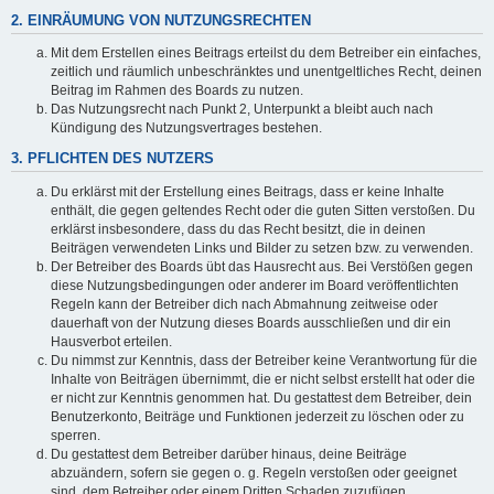
2. EINRÄUMUNG VON NUTZUNGSRECHTEN
Mit dem Erstellen eines Beitrags erteilst du dem Betreiber ein einfaches,
zeitlich und räumlich unbeschränktes und unentgeltliches Recht, deinen
Beitrag im Rahmen des Boards zu nutzen.
Das Nutzungsrecht nach Punkt 2, Unterpunkt a bleibt auch nach
Kündigung des Nutzungsvertrages bestehen.
3. PFLICHTEN DES NUTZERS
Du erklärst mit der Erstellung eines Beitrags, dass er keine Inhalte
enthält, die gegen geltendes Recht oder die guten Sitten verstoßen. Du
erklärst insbesondere, dass du das Recht besitzt, die in deinen
Beiträgen verwendeten Links und Bilder zu setzen bzw. zu verwenden.
Der Betreiber des Boards übt das Hausrecht aus. Bei Verstößen gegen
diese Nutzungsbedingungen oder anderer im Board veröffentlichten
Regeln kann der Betreiber dich nach Abmahnung zeitweise oder
dauerhaft von der Nutzung dieses Boards ausschließen und dir ein
Hausverbot erteilen.
Du nimmst zur Kenntnis, dass der Betreiber keine Verantwortung für die
Inhalte von Beiträgen übernimmt, die er nicht selbst erstellt hat oder die
er nicht zur Kenntnis genommen hat. Du gestattest dem Betreiber, dein
Benutzerkonto, Beiträge und Funktionen jederzeit zu löschen oder zu
sperren.
Du gestattest dem Betreiber darüber hinaus, deine Beiträge
abzuändern, sofern sie gegen o. g. Regeln verstoßen oder geeignet
sind, dem Betreiber oder einem Dritten Schaden zuzufügen.