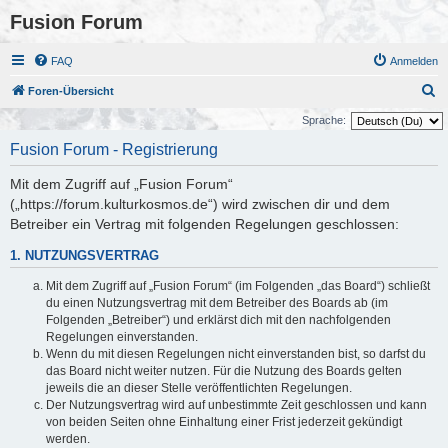
Fusion Forum
FAQ
Anmelden
S
Foren-Übersicht
u
Sprache:
c
Fusion Forum - Registrierung
h
Mit dem Zugriff auf „Fusion Forum“
e
(„https://forum.kulturkosmos.de“) wird zwischen dir und dem
Betreiber ein Vertrag mit folgenden Regelungen geschlossen:
1. NUTZUNGSVERTRAG
Mit dem Zugriff auf „Fusion Forum“ (im Folgenden „das Board“) schließt
du einen Nutzungsvertrag mit dem Betreiber des Boards ab (im
Folgenden „Betreiber“) und erklärst dich mit den nachfolgenden
Regelungen einverstanden.
Wenn du mit diesen Regelungen nicht einverstanden bist, so darfst du
das Board nicht weiter nutzen. Für die Nutzung des Boards gelten
jeweils die an dieser Stelle veröffentlichten Regelungen.
Der Nutzungsvertrag wird auf unbestimmte Zeit geschlossen und kann
von beiden Seiten ohne Einhaltung einer Frist jederzeit gekündigt
werden.