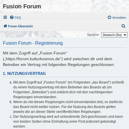
Fusion Forum
FAQ
Anmelden
S
Foren-Übersicht
u
Sprache:
c
Fusion Forum - Registrierung
h
Mit dem Zugriff auf „Fusion Forum“
e
(„https://forum.kulturkosmos.de“) wird zwischen dir und dem
Betreiber ein Vertrag mit folgenden Regelungen geschlossen:
1. NUTZUNGSVERTRAG
Mit dem Zugriff auf „Fusion Forum“ (im Folgenden „das Board“) schließt
du einen Nutzungsvertrag mit dem Betreiber des Boards ab (im
Folgenden „Betreiber“) und erklärst dich mit den nachfolgenden
Regelungen einverstanden.
Wenn du mit diesen Regelungen nicht einverstanden bist, so darfst du
das Board nicht weiter nutzen. Für die Nutzung des Boards gelten
jeweils die an dieser Stelle veröffentlichten Regelungen.
Der Nutzungsvertrag wird auf unbestimmte Zeit geschlossen und kann
von beiden Seiten ohne Einhaltung einer Frist jederzeit gekündigt
werden.