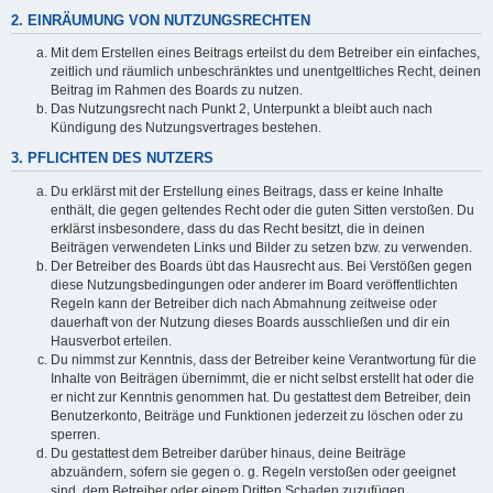
2. EINRÄUMUNG VON NUTZUNGSRECHTEN
Mit dem Erstellen eines Beitrags erteilst du dem Betreiber ein einfaches,
zeitlich und räumlich unbeschränktes und unentgeltliches Recht, deinen
Beitrag im Rahmen des Boards zu nutzen.
Das Nutzungsrecht nach Punkt 2, Unterpunkt a bleibt auch nach
Kündigung des Nutzungsvertrages bestehen.
3. PFLICHTEN DES NUTZERS
Du erklärst mit der Erstellung eines Beitrags, dass er keine Inhalte
enthält, die gegen geltendes Recht oder die guten Sitten verstoßen. Du
erklärst insbesondere, dass du das Recht besitzt, die in deinen
Beiträgen verwendeten Links und Bilder zu setzen bzw. zu verwenden.
Der Betreiber des Boards übt das Hausrecht aus. Bei Verstößen gegen
diese Nutzungsbedingungen oder anderer im Board veröffentlichten
Regeln kann der Betreiber dich nach Abmahnung zeitweise oder
dauerhaft von der Nutzung dieses Boards ausschließen und dir ein
Hausverbot erteilen.
Du nimmst zur Kenntnis, dass der Betreiber keine Verantwortung für die
Inhalte von Beiträgen übernimmt, die er nicht selbst erstellt hat oder die
er nicht zur Kenntnis genommen hat. Du gestattest dem Betreiber, dein
Benutzerkonto, Beiträge und Funktionen jederzeit zu löschen oder zu
sperren.
Du gestattest dem Betreiber darüber hinaus, deine Beiträge
abzuändern, sofern sie gegen o. g. Regeln verstoßen oder geeignet
sind, dem Betreiber oder einem Dritten Schaden zuzufügen.