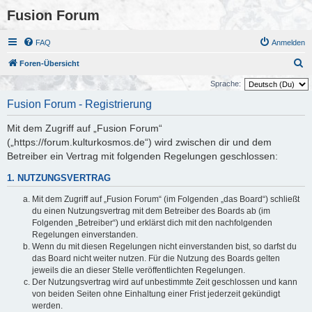
Fusion Forum
FAQ
Anmelden
S
Foren-Übersicht
u
Sprache:
c
Fusion Forum - Registrierung
h
Mit dem Zugriff auf „Fusion Forum“
e
(„https://forum.kulturkosmos.de“) wird zwischen dir und dem
Betreiber ein Vertrag mit folgenden Regelungen geschlossen:
1. NUTZUNGSVERTRAG
Mit dem Zugriff auf „Fusion Forum“ (im Folgenden „das Board“) schließt
du einen Nutzungsvertrag mit dem Betreiber des Boards ab (im
Folgenden „Betreiber“) und erklärst dich mit den nachfolgenden
Regelungen einverstanden.
Wenn du mit diesen Regelungen nicht einverstanden bist, so darfst du
das Board nicht weiter nutzen. Für die Nutzung des Boards gelten
jeweils die an dieser Stelle veröffentlichten Regelungen.
Der Nutzungsvertrag wird auf unbestimmte Zeit geschlossen und kann
von beiden Seiten ohne Einhaltung einer Frist jederzeit gekündigt
werden.