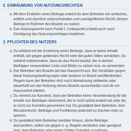
2. EINRÄUMUNG VON NUTZUNGSRECHTEN
Mit dem Erstellen eines Beitrags erteilst du dem Betreiber ein einfaches,
zeitlich und räumlich unbeschränktes und unentgeltliches Recht, deinen
Beitrag im Rahmen des Boards zu nutzen.
Das Nutzungsrecht nach Punkt 2, Unterpunkt a bleibt auch nach
Kündigung des Nutzungsvertrages bestehen.
3. PFLICHTEN DES NUTZERS
Du erklärst mit der Erstellung eines Beitrags, dass er keine Inhalte
enthält, die gegen geltendes Recht oder die guten Sitten verstoßen. Du
erklärst insbesondere, dass du das Recht besitzt, die in deinen
Beiträgen verwendeten Links und Bilder zu setzen bzw. zu verwenden.
Der Betreiber des Boards übt das Hausrecht aus. Bei Verstößen gegen
diese Nutzungsbedingungen oder anderer im Board veröffentlichten
Regeln kann der Betreiber dich nach Abmahnung zeitweise oder
dauerhaft von der Nutzung dieses Boards ausschließen und dir ein
Hausverbot erteilen.
Du nimmst zur Kenntnis, dass der Betreiber keine Verantwortung für die
Inhalte von Beiträgen übernimmt, die er nicht selbst erstellt hat oder die
er nicht zur Kenntnis genommen hat. Du gestattest dem Betreiber, dein
Benutzerkonto, Beiträge und Funktionen jederzeit zu löschen oder zu
sperren.
Du gestattest dem Betreiber darüber hinaus, deine Beiträge
abzuändern, sofern sie gegen o. g. Regeln verstoßen oder geeignet
sind, dem Betreiber oder einem Dritten Schaden zuzufügen.