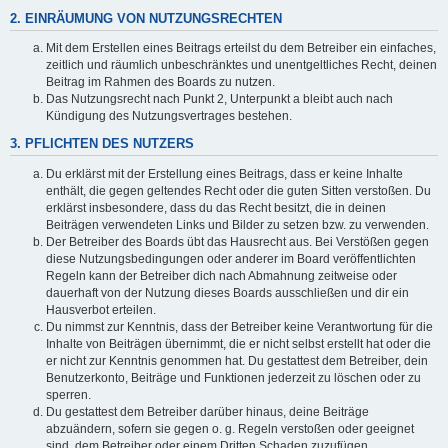
2. EINRÄUMUNG VON NUTZUNGSRECHTEN
Mit dem Erstellen eines Beitrags erteilst du dem Betreiber ein einfaches,
zeitlich und räumlich unbeschränktes und unentgeltliches Recht, deinen
Beitrag im Rahmen des Boards zu nutzen.
Das Nutzungsrecht nach Punkt 2, Unterpunkt a bleibt auch nach
Kündigung des Nutzungsvertrages bestehen.
3. PFLICHTEN DES NUTZERS
Du erklärst mit der Erstellung eines Beitrags, dass er keine Inhalte
enthält, die gegen geltendes Recht oder die guten Sitten verstoßen. Du
erklärst insbesondere, dass du das Recht besitzt, die in deinen
Beiträgen verwendeten Links und Bilder zu setzen bzw. zu verwenden.
Der Betreiber des Boards übt das Hausrecht aus. Bei Verstößen gegen
diese Nutzungsbedingungen oder anderer im Board veröffentlichten
Regeln kann der Betreiber dich nach Abmahnung zeitweise oder
dauerhaft von der Nutzung dieses Boards ausschließen und dir ein
Hausverbot erteilen.
Du nimmst zur Kenntnis, dass der Betreiber keine Verantwortung für die
Inhalte von Beiträgen übernimmt, die er nicht selbst erstellt hat oder die
er nicht zur Kenntnis genommen hat. Du gestattest dem Betreiber, dein
Benutzerkonto, Beiträge und Funktionen jederzeit zu löschen oder zu
sperren.
Du gestattest dem Betreiber darüber hinaus, deine Beiträge
abzuändern, sofern sie gegen o. g. Regeln verstoßen oder geeignet
sind, dem Betreiber oder einem Dritten Schaden zuzufügen.