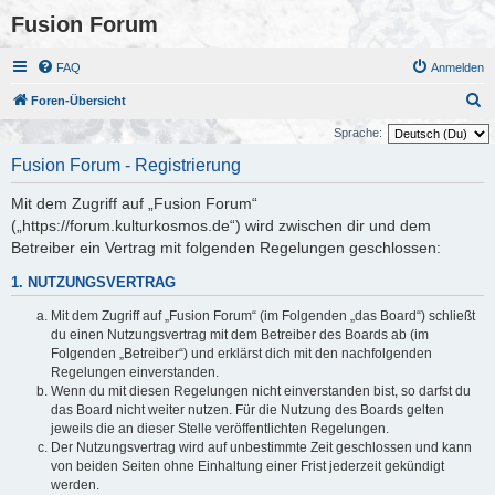
Fusion Forum
FAQ
Anmelden
S
Foren-Übersicht
u
Sprache:
c
Fusion Forum - Registrierung
h
Mit dem Zugriff auf „Fusion Forum“
e
(„https://forum.kulturkosmos.de“) wird zwischen dir und dem
Betreiber ein Vertrag mit folgenden Regelungen geschlossen:
1. NUTZUNGSVERTRAG
Mit dem Zugriff auf „Fusion Forum“ (im Folgenden „das Board“) schließt
du einen Nutzungsvertrag mit dem Betreiber des Boards ab (im
Folgenden „Betreiber“) und erklärst dich mit den nachfolgenden
Regelungen einverstanden.
Wenn du mit diesen Regelungen nicht einverstanden bist, so darfst du
das Board nicht weiter nutzen. Für die Nutzung des Boards gelten
jeweils die an dieser Stelle veröffentlichten Regelungen.
Der Nutzungsvertrag wird auf unbestimmte Zeit geschlossen und kann
von beiden Seiten ohne Einhaltung einer Frist jederzeit gekündigt
werden.