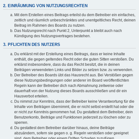
2. EINRÄUMUNG VON NUTZUNGSRECHTEN
Mit dem Erstellen eines Beitrags erteilst du dem Betreiber ein einfaches,
zeitlich und räumlich unbeschränktes und unentgeltliches Recht, deinen
Beitrag im Rahmen des Boards zu nutzen.
Das Nutzungsrecht nach Punkt 2, Unterpunkt a bleibt auch nach
Kündigung des Nutzungsvertrages bestehen.
3. PFLICHTEN DES NUTZERS
Du erklärst mit der Erstellung eines Beitrags, dass er keine Inhalte
enthält, die gegen geltendes Recht oder die guten Sitten verstoßen. Du
erklärst insbesondere, dass du das Recht besitzt, die in deinen
Beiträgen verwendeten Links und Bilder zu setzen bzw. zu verwenden.
Der Betreiber des Boards übt das Hausrecht aus. Bei Verstößen gegen
diese Nutzungsbedingungen oder anderer im Board veröffentlichten
Regeln kann der Betreiber dich nach Abmahnung zeitweise oder
dauerhaft von der Nutzung dieses Boards ausschließen und dir ein
Hausverbot erteilen.
Du nimmst zur Kenntnis, dass der Betreiber keine Verantwortung für die
Inhalte von Beiträgen übernimmt, die er nicht selbst erstellt hat oder die
er nicht zur Kenntnis genommen hat. Du gestattest dem Betreiber, dein
Benutzerkonto, Beiträge und Funktionen jederzeit zu löschen oder zu
sperren.
Du gestattest dem Betreiber darüber hinaus, deine Beiträge
abzuändern, sofern sie gegen o. g. Regeln verstoßen oder geeignet
sind, dem Betreiber oder einem Dritten Schaden zuzufügen.