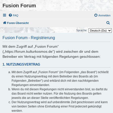
Fusion Forum
FAQ
Anmelden
S
Foren-Übersicht
u
Sprache:
c
Fusion Forum - Registrierung
h
Mit dem Zugriff auf „Fusion Forum“
e
(„https://forum.kulturkosmos.de“) wird zwischen dir und dem
Betreiber ein Vertrag mit folgenden Regelungen geschlossen:
1. NUTZUNGSVERTRAG
Mit dem Zugriff auf „Fusion Forum“ (im Folgenden „das Board“) schließt
du einen Nutzungsvertrag mit dem Betreiber des Boards ab (im
Folgenden „Betreiber“) und erklärst dich mit den nachfolgenden
Regelungen einverstanden.
Wenn du mit diesen Regelungen nicht einverstanden bist, so darfst du
das Board nicht weiter nutzen. Für die Nutzung des Boards gelten
jeweils die an dieser Stelle veröffentlichten Regelungen.
Der Nutzungsvertrag wird auf unbestimmte Zeit geschlossen und kann
von beiden Seiten ohne Einhaltung einer Frist jederzeit gekündigt
werden.