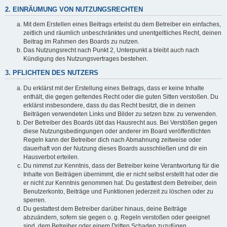
2. EINRÄUMUNG VON NUTZUNGSRECHTEN
Mit dem Erstellen eines Beitrags erteilst du dem Betreiber ein einfaches,
zeitlich und räumlich unbeschränktes und unentgeltliches Recht, deinen
Beitrag im Rahmen des Boards zu nutzen.
Das Nutzungsrecht nach Punkt 2, Unterpunkt a bleibt auch nach
Kündigung des Nutzungsvertrages bestehen.
3. PFLICHTEN DES NUTZERS
Du erklärst mit der Erstellung eines Beitrags, dass er keine Inhalte
enthält, die gegen geltendes Recht oder die guten Sitten verstoßen. Du
erklärst insbesondere, dass du das Recht besitzt, die in deinen
Beiträgen verwendeten Links und Bilder zu setzen bzw. zu verwenden.
Der Betreiber des Boards übt das Hausrecht aus. Bei Verstößen gegen
diese Nutzungsbedingungen oder anderer im Board veröffentlichten
Regeln kann der Betreiber dich nach Abmahnung zeitweise oder
dauerhaft von der Nutzung dieses Boards ausschließen und dir ein
Hausverbot erteilen.
Du nimmst zur Kenntnis, dass der Betreiber keine Verantwortung für die
Inhalte von Beiträgen übernimmt, die er nicht selbst erstellt hat oder die
er nicht zur Kenntnis genommen hat. Du gestattest dem Betreiber, dein
Benutzerkonto, Beiträge und Funktionen jederzeit zu löschen oder zu
sperren.
Du gestattest dem Betreiber darüber hinaus, deine Beiträge
abzuändern, sofern sie gegen o. g. Regeln verstoßen oder geeignet
sind, dem Betreiber oder einem Dritten Schaden zuzufügen.