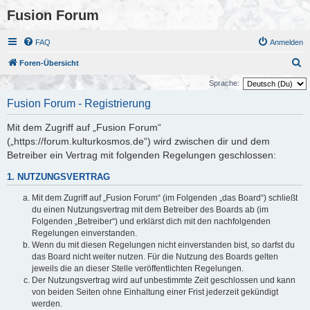
Fusion Forum
FAQ
Anmelden
S
Foren-Übersicht
u
Sprache:
c
Fusion Forum - Registrierung
h
Mit dem Zugriff auf „Fusion Forum“
e
(„https://forum.kulturkosmos.de“) wird zwischen dir und dem
Betreiber ein Vertrag mit folgenden Regelungen geschlossen:
1. NUTZUNGSVERTRAG
Mit dem Zugriff auf „Fusion Forum“ (im Folgenden „das Board“) schließt
du einen Nutzungsvertrag mit dem Betreiber des Boards ab (im
Folgenden „Betreiber“) und erklärst dich mit den nachfolgenden
Regelungen einverstanden.
Wenn du mit diesen Regelungen nicht einverstanden bist, so darfst du
das Board nicht weiter nutzen. Für die Nutzung des Boards gelten
jeweils die an dieser Stelle veröffentlichten Regelungen.
Der Nutzungsvertrag wird auf unbestimmte Zeit geschlossen und kann
von beiden Seiten ohne Einhaltung einer Frist jederzeit gekündigt
werden.