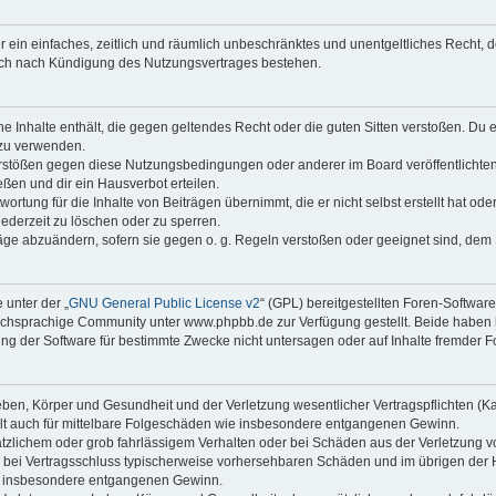
ber ein einfaches, zeitlich und räumlich unbeschränktes und unentgeltliches Recht
auch nach Kündigung des Nutzungsvertrages bestehen.
ine Inhalte enthält, die gegen geltendes Recht oder die guten Sitten verstoßen. Du 
 zu verwenden.
erstößen gegen diese Nutzungsbedingungen oder anderer im Board veröffentlichte
ßen und dir ein Hausverbot erteilen.
ortung für die Inhalte von Beiträgen übernimmt, die er nicht selbst erstellt hat od
jederzeit zu löschen oder zu sperren.
räge abzuändern, sofern sie gegen o. g. Regeln verstoßen oder geeignet sind, dem
 unter der „
GNU General Public License v2
“ (GPL) bereitgestellten Foren-Softwa
chsprachige Community unter www.phpbb.de zur Verfügung gestellt. Beide haben ke
g der Software für bestimmte Zwecke nicht untersagen oder auf Inhalte fremder F
ben, Körper und Gesundheit und der Verletzung wesentlicher Vertragspflichten (Kard
gilt auch für mittelbare Folgeschäden wie insbesondere entgangenen Gewinn.
ätzlichem oder grob fahrlässigem Verhalten oder bei Schäden aus der Verletzung 
 die bei Vertragsschluss typischerweise vorhersehbaren Schäden und im übrigen de
wie insbesondere entgangenen Gewinn.