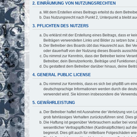
2. EINRÄUMUNG VON NUTZUNGSRECHTEN
Mit dem Erstellen eines Beitrags erteilst du dem Betrei
Das Nutzungsrecht nach Punkt 2, Unterpunkt a bleibt 
3. PFLICHTEN DES NUTZERS
Du erklärst mit der Erstellung eines Beitrags, dass er ke
Beiträgen verwendeten Links und Bilder zu setzen bzw.
Der Betreiber des Boards übt das Hausrecht aus. Bei V
oder dauerhaft von der Nutzung dieses Boards ausschlie
Du nimmst zur Kenntnis, dass der Betreiber keine Verantw
Betreiber, dein Benutzerkonto, Beiträge und Funktionen 
Du gestattest dem Betreiber darüber hinaus, deine Beit
4. GENERAL PUBLIC LICENSE
Du nimmst zur Kenntnis, dass es sich bei phpBB um eine
deutschsprachige Informationen werden durch die deuts
verwendet wird. Sie können insbesondere die Verwendun
5. GEWÄHRLEISTUNG
Der Betreiber haftet mit Ausnahme der Verletzung von Le
grob fahrlässiges Verhalten zurückzuführen sind. Dies 
Die Haftung ist gegenüber Verbrauchern außer bei vors
wesentlicher Vertragspflichten (Kardinalpflichten) auf
begrenzt. Dies gilt auch für mittelbare Folgeschäden 