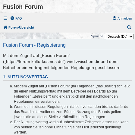
Fusion Forum
FAQ
Anmelden
S
Foren-Übersicht
u
Sprache:
c
Fusion Forum - Registrierung
h
Mit dem Zugriff auf „Fusion Forum“
e
(„https://forum.kulturkosmos.de“) wird zwischen dir und dem
Betreiber ein Vertrag mit folgenden Regelungen geschlossen:
1. NUTZUNGSVERTRAG
Mit dem Zugriff auf „Fusion Forum“ (im Folgenden „das Board“) schließt
du einen Nutzungsvertrag mit dem Betreiber des Boards ab (im
Folgenden „Betreiber“) und erklärst dich mit den nachfolgenden
Regelungen einverstanden.
Wenn du mit diesen Regelungen nicht einverstanden bist, so darfst du
das Board nicht weiter nutzen. Für die Nutzung des Boards gelten
jeweils die an dieser Stelle veröffentlichten Regelungen.
Der Nutzungsvertrag wird auf unbestimmte Zeit geschlossen und kann
von beiden Seiten ohne Einhaltung einer Frist jederzeit gekündigt
werden.