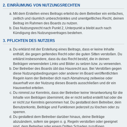
2. EINRÄUMUNG VON NUTZUNGSRECHTEN
Mit dem Erstellen eines Beitrags erteilst du dem Betreiber ein einfaches,
zeitlich und räumlich unbeschränktes und unentgeltliches Recht, deinen
Beitrag im Rahmen des Boards zu nutzen.
Das Nutzungsrecht nach Punkt 2, Unterpunkt a bleibt auch nach
Kündigung des Nutzungsvertrages bestehen.
3. PFLICHTEN DES NUTZERS
Du erklärst mit der Erstellung eines Beitrags, dass er keine Inhalte
enthält, die gegen geltendes Recht oder die guten Sitten verstoßen. Du
erklärst insbesondere, dass du das Recht besitzt, die in deinen
Beiträgen verwendeten Links und Bilder zu setzen bzw. zu verwenden.
Der Betreiber des Boards übt das Hausrecht aus. Bei Verstößen gegen
diese Nutzungsbedingungen oder anderer im Board veröffentlichten
Regeln kann der Betreiber dich nach Abmahnung zeitweise oder
dauerhaft von der Nutzung dieses Boards ausschließen und dir ein
Hausverbot erteilen.
Du nimmst zur Kenntnis, dass der Betreiber keine Verantwortung für die
Inhalte von Beiträgen übernimmt, die er nicht selbst erstellt hat oder die
er nicht zur Kenntnis genommen hat. Du gestattest dem Betreiber, dein
Benutzerkonto, Beiträge und Funktionen jederzeit zu löschen oder zu
sperren.
Du gestattest dem Betreiber darüber hinaus, deine Beiträge
abzuändern, sofern sie gegen o. g. Regeln verstoßen oder geeignet
sind, dem Betreiber oder einem Dritten Schaden zuzufügen.