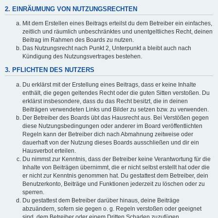
2. EINRÄUMUNG VON NUTZUNGSRECHTEN
Mit dem Erstellen eines Beitrags erteilst du dem Betreiber ein einfaches,
zeitlich und räumlich unbeschränktes und unentgeltliches Recht, deinen
Beitrag im Rahmen des Boards zu nutzen.
Das Nutzungsrecht nach Punkt 2, Unterpunkt a bleibt auch nach
Kündigung des Nutzungsvertrages bestehen.
3. PFLICHTEN DES NUTZERS
Du erklärst mit der Erstellung eines Beitrags, dass er keine Inhalte
enthält, die gegen geltendes Recht oder die guten Sitten verstoßen. Du
erklärst insbesondere, dass du das Recht besitzt, die in deinen
Beiträgen verwendeten Links und Bilder zu setzen bzw. zu verwenden.
Der Betreiber des Boards übt das Hausrecht aus. Bei Verstößen gegen
diese Nutzungsbedingungen oder anderer im Board veröffentlichten
Regeln kann der Betreiber dich nach Abmahnung zeitweise oder
dauerhaft von der Nutzung dieses Boards ausschließen und dir ein
Hausverbot erteilen.
Du nimmst zur Kenntnis, dass der Betreiber keine Verantwortung für die
Inhalte von Beiträgen übernimmt, die er nicht selbst erstellt hat oder die
er nicht zur Kenntnis genommen hat. Du gestattest dem Betreiber, dein
Benutzerkonto, Beiträge und Funktionen jederzeit zu löschen oder zu
sperren.
Du gestattest dem Betreiber darüber hinaus, deine Beiträge
abzuändern, sofern sie gegen o. g. Regeln verstoßen oder geeignet
sind, dem Betreiber oder einem Dritten Schaden zuzufügen.