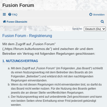
Fusion Forum
FAQ
Anmelden
S
Foren-Übersicht
u
Sprache:
c
Fusion Forum - Registrierung
h
Mit dem Zugriff auf „Fusion Forum“
e
(„https://forum.kulturkosmos.de“) wird zwischen dir und dem
Betreiber ein Vertrag mit folgenden Regelungen geschlossen:
1. NUTZUNGSVERTRAG
Mit dem Zugriff auf „Fusion Forum“ (im Folgenden „das Board“) schließt
du einen Nutzungsvertrag mit dem Betreiber des Boards ab (im
Folgenden „Betreiber“) und erklärst dich mit den nachfolgenden
Regelungen einverstanden.
Wenn du mit diesen Regelungen nicht einverstanden bist, so darfst du
das Board nicht weiter nutzen. Für die Nutzung des Boards gelten
jeweils die an dieser Stelle veröffentlichten Regelungen.
Der Nutzungsvertrag wird auf unbestimmte Zeit geschlossen und kann
von beiden Seiten ohne Einhaltung einer Frist jederzeit gekündigt
werden.